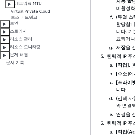
자동 할
네트워크 MTU
비활성화
Virtual Private Cloud
(듀얼 스택
보조 네트워크
보안
할당합니다
니다. 기
스토리지
료되거나
리소스 관리
리소스 모니터링
저장
을 
문제 해결
탄력적 IP 
문서 기록
[
작업
], [
[
주소
]에
[
프라이빗 
니다.
(선택 
와 연결되
연결을 
탄력적 IP 
[
작업(Act