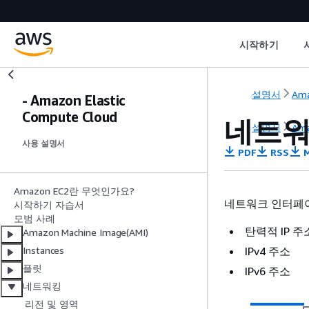
시작하기
설명서
Ama
- Amazon Elastic
Compute Cloud
네트워
설명서
Ama
사용 설명서
PDF
RSS
M
Amazon EC2란 무엇인가요?
네트워크 인터페이
시작하기 자습서
모범 사례
탄력적 IP 주
Amazon Machine Image(AMI)
IPv4 주소
Instances
플릿
IPv6 주소
네트워킹
리전 및 영역