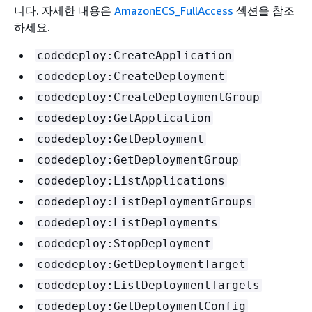
니다. 자세한 내용은
AmazonECS_FullAccess
섹션을 참조
하세요.
codedeploy:CreateApplication
codedeploy:CreateDeployment
codedeploy:CreateDeploymentGroup
codedeploy:GetApplication
codedeploy:GetDeployment
codedeploy:GetDeploymentGroup
codedeploy:ListApplications
codedeploy:ListDeploymentGroups
codedeploy:ListDeployments
codedeploy:StopDeployment
codedeploy:GetDeploymentTarget
codedeploy:ListDeploymentTargets
codedeploy:GetDeploymentConfig