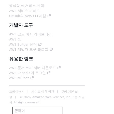
생성형 AI 서비스 선택
AWS 서비스 가이드
GitHub의 AWS CLI 지침
개발자 도구
AWS 코드 예시 라이브러리
AWS CLI
AWS Builder 센터
AWS 개발자 도구 블로그
유용한 링크
AWS 문서 MCP 서버 다운로드
AWS Console에 로그인
AWS re:Post
프라이버시
사이트 이용 약관
쿠키 기본 설
정
© 2026, Amazon Web Services, Inc. 또는 계열
사. All rights reserved.
한국어