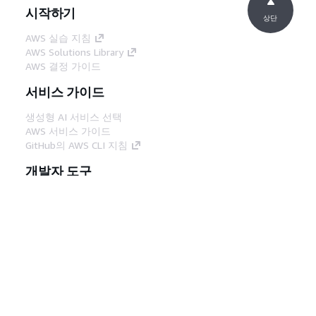
시작하기
상단
AWS 실습 지침
AWS Solutions Library
AWS 결정 가이드
서비스 가이드
생성형 AI 서비스 선택
AWS 서비스 가이드
GitHub의 AWS CLI 지침
개발자 도구
AWS 코드 예시 라이브러리
AWS CLI
AWS Builder 센터
AWS 개발자 도구 블로그
유용한 링크
AWS 문서 MCP 서버 다운로드
AWS Console에 로그인