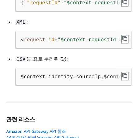
{
"requestId"
:
"$context.requestId"
, 
"i
:
XML
<
request
id
=
"$context.requestId"
>
<
ip
>
(쉼표로 분리된 값):
CSV
$context.identity.sourceIp,$context.re
관련 리소스
Amazon API Gateway API 참조
AWS CLI용 명령Amazon API Gateway