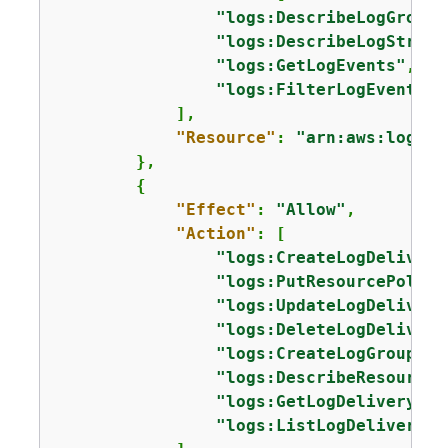
"logs:DescribeLogGroups
"logs:DescribeLogStream
"logs:GetLogEvents"
,

"logs:FilterLogEvents"
            ],

"Resource"
: 
"arn:aws:logs:
u
        },

{
"Effect"
: 
"Allow"
,

"Action"
: [

"logs:CreateLogDelivery
"logs:PutResourcePolicy
"logs:UpdateLogDelivery
"logs:DeleteLogDelivery
"logs:CreateLogGroup"
,

"logs:DescribeResourceP
"logs:GetLogDelivery"
,

"logs:ListLogDeliveries