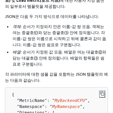
표)
및
Load metric(로드 지표)
에 대한 사용자 지정 옵션
의 일부로서 템플릿을 제공합니다.
JSON은 다음 두 가지 방식으로 데이터를 나타냅니다.
객체
: 순서가 지정되지 안은 이름-값 쌍 모음. 객체는
여는 중괄호(
{
)와 닫는 중괄호(}) 안에 정의됩니다. 각
이름-값 쌍은 이름으로 시작하고 뒤에 콜론과 값이 옵
니다. 이름-값 쌍은 쉼표로 구분됩니다.
배열
: 순서가 지정된 값 모음. 배열은 여는 대괄호([)와
닫는 대괄호(]) 안에 정의됩니다. 배열의 항목들은 쉼
표로 구분됩니다.
각 파라미터에 대한 샘플 값을 포함하는 JSON 템플릿의 예
는 다음과 같습니다.
{
   "MetricName": "
MyBackendCPU
",

   "Namespace": "
MyNamespace
",

   "Dimensions": [
