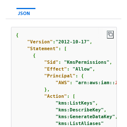
JSON
{
"Version"
:
"2012-10-17"
,

"Statement"
: [

{
"Sid"
: 
"KmsPermissions"
,

"Effect"
: 
"Allow"
,

"Principal"
: 
{
"AWS"
: 
"arn:aws:iam::
1234
          },

"Action"
: [

"kms:ListKeys"
,

"kms:DescribeKey"
,

"kms:GenerateDataKey"
,

"kms:ListAliases"