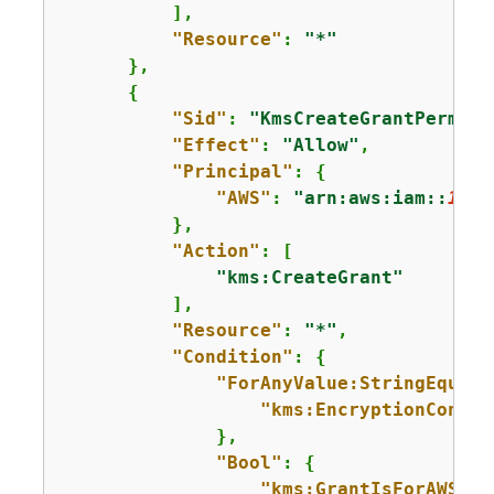
          ],

"Resource"
: 
"*"
      },

{
"Sid"
: 
"KmsCreateGrantPermiss
"Effect"
: 
"Allow"
,

"Principal"
: 
{
"AWS"
: 
"arn:aws:iam::
1234
          },

"Action"
: [

"kms:CreateGrant"
          ],

"Resource"
: 
"*"
,

"Condition"
: 
{
"ForAnyValue:StringEquals
"kms:EncryptionContex
              },

"Bool"
: 
{
"kms:GrantIsForAWSRes