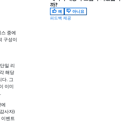
까?
예
아니요
피드백 제공
세스 중에
추적 구성이
 단일 리
 각 해당
다. 그
이 이미
.
달에
 감사자)
터 이벤트