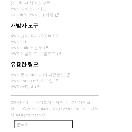
생성형 AI 서비스 선택
AWS 서비스 가이드
GitHub의 AWS CLI 지침
개발자 도구
AWS 코드 예시 라이브러리
AWS CLI
AWS Builder 센터
AWS 개발자 도구 블로그
유용한 링크
AWS 문서 MCP 서버 다운로드
AWS Console에 로그인
AWS re:Post
프라이버시
사이트 이용 약관
쿠키 기본 설
정
© 2026, Amazon Web Services, Inc. 또는 계열
사. All rights reserved.
한국어