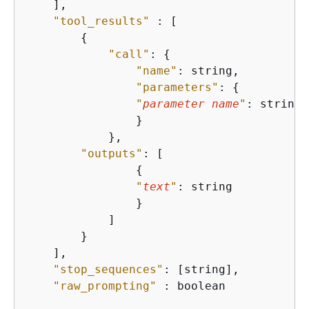
    ],

"tool_results"
 : [

{
"call"
: 
{
"name"
: string,

"parameters"
: 
{
"
parameter name
"
: string

                }

            },

"outputs"
: [

{
"
text
"
: string

                }

            ]

        }

    ],

"stop_sequences"
: [string],

"raw_prompting"
 : boolean
