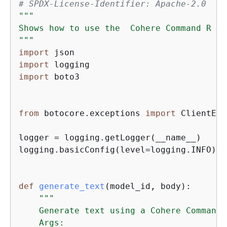
# SPDX-License-Identifier: Apache-2.0
"""

Shows how to use the  Cohere Command R mod
"""
import
import
import
 boto3

from
 botocore.exceptions 
import
 ClientErr
logger = logging.getLogger(__name__)

logging.basicConfig(level=logging.INFO)

def
generate_text
(
model_id, body
):
"""

    Generate text using a Cohere Command 
    Args:
