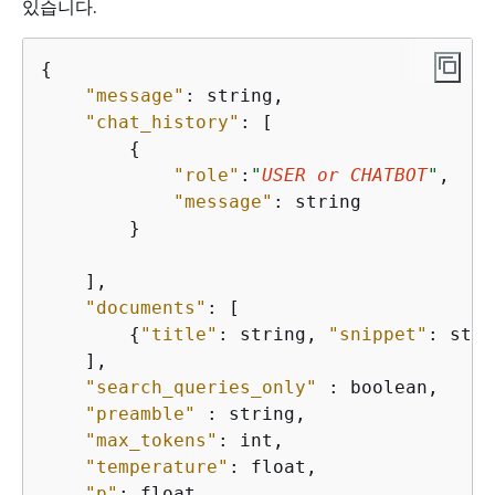
있습니다.
{
"message"
: string,

"chat_history"
: [

{
"role"
:
"
USER or CHATBOT
"
,

"message"
: string

        }

    ],

"documents"
: [

{
"title"
: string, 
"snippet"
: stri
    ],

"search_queries_only"
 : boolean,

"preamble"
 : string,

"max_tokens"
: int,

"temperature"
: float,

"p"
: float,
