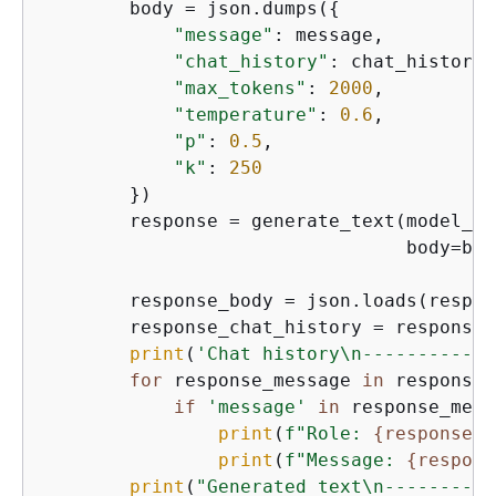
        body = json.dumps(
{
"message"
: message,

"chat_history"
: chat_history,

"max_tokens"
: 
2000
,

"temperature"
: 
0.6
,

"p"
: 
0.5
,

"k"
: 
250
        })

        response = generate_text(model_id
                                 body=body
        response_body = json.loads(respon
        response_chat_history = response_
print
(
'Chat history\n------------
for
 response_message 
in
 response_
if
'message'
in
 response_mess
print
(
f"Role: 
{
response_m
print
(
f"Message: 
{
respons
print
(
"Generated text\n----------