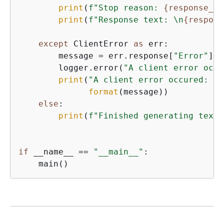
print
(
f"Stop reason: 
{
response_bo
print
(
f"Response text: \n
{
respons
except
 ClientError 
as
 err:

        message = err.response[
"Error"
][
"
        logger.error(
"A client error occu
print
(
"A client error occured: "
 
format
(message))

else
:

print
(
f"Finished generating text 
if
 __name__ == 
"__main__"
:
