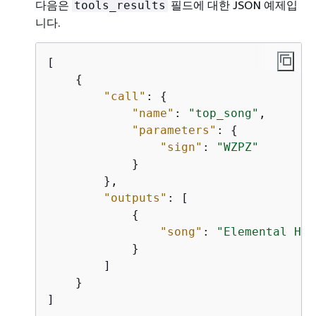
다음은
필드에 대한 JSON 예제입
tools_results
니다.
[

{
"call"
: 
{
"name"
: 
"top_song"
,

"parameters"
: 
{
"sign"
: 
"WZPZ"
            }

        },

"outputs"
: [

{
"song"
: 
"Elemental Hot
            }

        ]

    }

]
