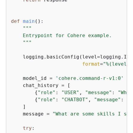
def
main
():
"""

    Entrypoint for Cohere example.

    """
    logging.basicConfig(level=logging.INFO
format
=
"%(levelna
    model_id = 
'cohere.command-r-v1:0'
    chat_history = [

{
"role"
: 
"USER"
, 
"message"
: 
"What
{
"role"
: 
"CHATBOT"
, 
"message"
: 
"Y
    ]

    message = 
"What are some skills I sho
try
:
