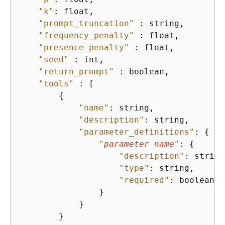
"k"
: float,

"prompt_truncation"
 : string,

"frequency_penalty"
 : float,

"presence_penalty"
 : float,

"seed"
 : int,

"return_prompt"
 : boolean,

"tools"
 : [

{
"name"
: string,

"description"
: string,

"parameter_definitions"
: 
{
"
parameter name
"
: 
{
"description"
: string,
"type"
: string,

"required"
: boolean

                }

            }

        }
