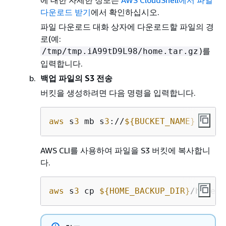
에 대한 자세한 정보는
AWS CloudShell에서 파일
다운로드 받기
에서 확인하십시오.
파일 다운로드 대화 상자에 다운로드할 파일의 경
로(예:
)를
/tmp/tmp.iA99tD9L98/home.tar.gz
입력합니다.
백업 파일의 S3 전송
버킷을 생성하려면 다음 명령을 입력합니다.
aws
 s
3
 mb s
3
://
$
{
BUCKET_NAME}
AWS CLI를 사용하여 파일을 S3 버킷에 복사합니
다.
aws
 s
3
 cp 
$
{
HOME_BACKUP_DIR}
/home.t