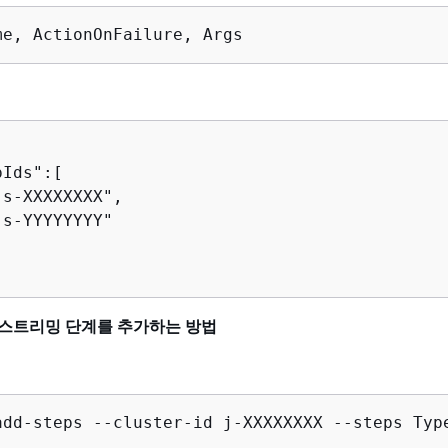
me, ActionOnFailure, Args
Ids":[

s-XXXXXXXX",

s-YYYYYYYY"

 스트리밍 단계를 추가하는 방법
add-steps --cluster-id j-XXXXXXXX --steps Typ