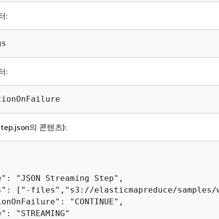
터:
gs
터:
tionOnFailure
tep.json의 콘텐츠):
e": "JSON Streaming Step",

s": ["-files","s3://elasticmapreduce/samples/
ionOnFailure": "CONTINUE",

": "STREAMING"
