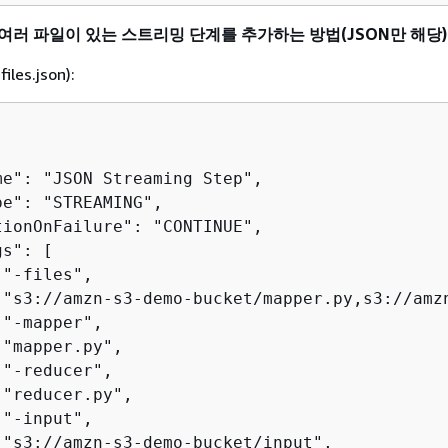
 여러 파일이 있는 스트리밍 단계를 추가하는 방법(JSON만 해당)
iles.json):
me": "JSON Streaming Step",

e": "STREAMING",

tionOnFailure": "CONTINUE",

s": [

"-files",

 "s3://amzn-s3-demo-bucket/mapper.py,s3://amzn
"-mapper",

"mapper.py",

"-reducer",

"reducer.py",

"-input",

 "s3://amzn-s3-demo-bucket/input",
