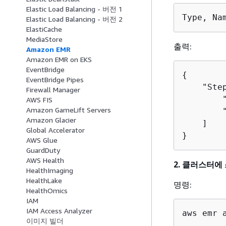
Elastic Load Balancing - 버전 1
Type, Na
Elastic Load Balancing - 버전 2
ElastiCache
MediaStore
출력:
Amazon EMR
Amazon EMR on EKS
EventBridge
{
EventBridge Pipes
    "Step
Firewall Manager
        "
AWS FIS
Amazon GameLift Servers
        "
Amazon Glacier
    ]

Global Accelerator
}
AWS Glue
GuardDuty
AWS Health
2. 클러스터에
HealthImaging
HealthLake
명령:
HealthOmics
IAM
IAM Access Analyzer
aws emr 
이미지 빌더