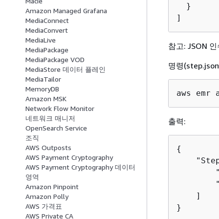
Macie
  }

Amazon Managed Grafana
]
MediaConnect
MediaConvert
MediaLive
참고: JSON
MediaPackage
MediaPackage VOD
명령(step.jso
MediaStore 데이터 플레인
MediaTailor
MemoryDB
aws emr 
Amazon MSK
Network Flow Monitor
네트워크 매니저
출력:
OpenSearch Service
조직
AWS Outposts
{
AWS Payment Cryptography
    "Step
AWS Payment Cryptography 데이터
        "
영역
        "
Amazon Pinpoint
    ]

Amazon Polly
AWS 가격표
}
AWS Private CA