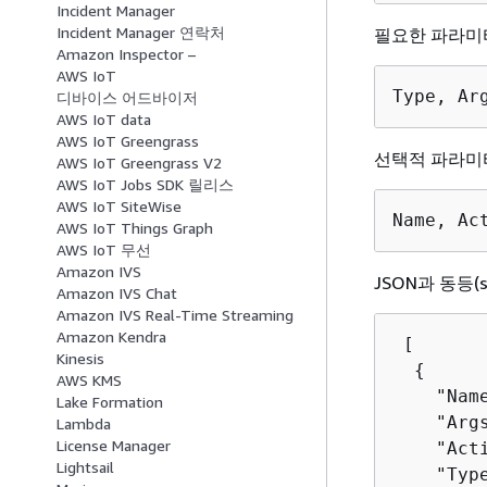
Incident Manager
Incident Manager 연락처
필요한 파라미
Amazon Inspector –
AWS IoT
Type, Ar
디바이스 어드바이저
AWS IoT data
AWS IoT Greengrass
선택적 파라미
AWS IoT Greengrass V2
AWS IoT Jobs SDK 릴리스
AWS IoT SiteWise
Name, Ac
AWS IoT Things Graph
AWS IoT 무선
Amazon IVS
JSON과 동등(s
Amazon IVS Chat
Amazon IVS Real-Time Streaming
Amazon Kendra
 [

Kinesis
{
AWS KMS
    "Nam
Lake Formation
    "Arg
Lambda
License Manager
    "Act
Lightsail
    "Type