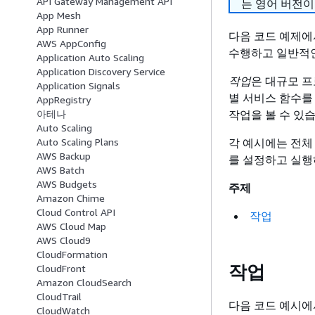
API Gateway Management API
는 영어 버전이
App Mesh
App Runner
다음 코드 예제에서는
AWS AppConfig
수행하고 일반적
Application Auto Scaling
Application Discovery Service
작업
은 대규모 
Application Signals
별 서비스 함수를
AppRegistry
작업을 볼 수 있
아테나
Auto Scaling
각 예시에는 전체
Auto Scaling Plans
AWS Backup
를 설정하고 실행
AWS Batch
AWS Budgets
주제
Amazon Chime
Cloud Control API
작업
AWS Cloud Map
AWS Cloud9
CloudFormation
작업
CloudFront
Amazon CloudSearch
CloudTrail
다음 코드 예시
CloudWatch