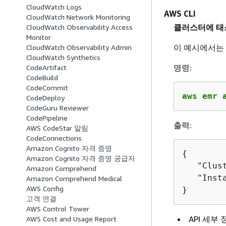
CloudWatch Logs
AWS CLI
CloudWatch Network Monitoring
클러스터에 태
CloudWatch Observability Access
Monitor
이 예시에서는
CloudWatch Observability Admin
CloudWatch Synthetics
명령:
CodeArtifact
CodeBuild
CodeCommit
aws emr 
CodeDeploy
CodeGuru Reviewer
CodePipeline
출력:
AWS CodeStar 알림
CodeConnections
Amazon Cognito 자격 증명
{
Amazon Cognito 자격 증명 공급자
   "Clus
Amazon Comprehend
   "Inst
Amazon Comprehend Medical
AWS Config
}
고객 연결
AWS Control Tower
API 세부
AWS Cost and Usage Report