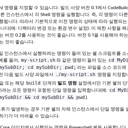
(sh) 명령을 지정할 수 있습니다. 빌드 사양 버전 0.1에서 CodeBui
른 인스턴스에서 각 Shell 명령을 실행합니다. 즉, 각 명령이 다
행됩니다. 따라서 기본적으로 이전 명령의 상태에 따라 실행되는
니다(예: 디렉터리 변경 또는 환경 변수 설정). 이 제한 사항을 
 버전 0.2를 사용하는 것이 좋습니다. 버전 0.1을 사용해야 하
는 것이 좋습니다.
일 인스턴스에서 실행하려는 명령이 들어 있는 쉘 스크립트를 소
예를 들어,
와 같은 명령이 들어 있는
my-script.sh
cd MyD
라는 파일을 소스 코드에
mySubDir; cd mySubDir; pwd;
런 다음 빌드 사양 파일에서
명령을 지정합
./my-script.sh
 파일 또는 해당
단계의
빌드 명령
설정에서만 기본 쉘의 단
build
려는 모든 명령이 포함된 단일 명령을 입력합니다(예:
cd MyD
).
mySubDir && cd mySubDir && pwd
서 오류가 발생하는 경우 기본 쉘의 자체 인스턴스에서 단일 명령을
하기가 더 어려울 수 있습니다.
ver Core 이미지에서 실행되는 명령은 Powershell 쉘을 사용합니다.