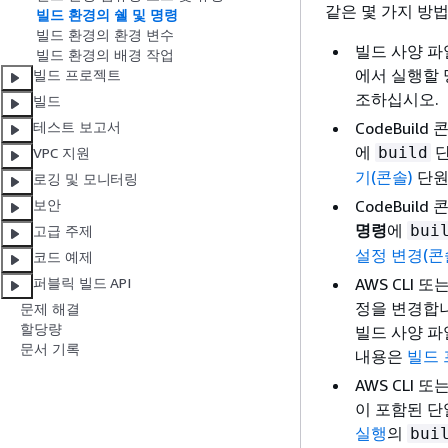
같은 몇 가지 방
빌드 환경의 쉘 및 명령
빌드 환경의 환경 변수
빌드 사양 파
빌드 환경의 배경 작업
에서 실행할 
빌드 프로젝트
조하십시오.
빌드
CodeBui
테스트 보고서
에
단
build
VPC 지원
기(콘솔)
단원
로깅 및 모니터링
CodeBui
보안
명령
에
bui
고급 주제
설정 변경(콘
코드 예제
AWS CLI
퍼블릭 빌드 API
정을 변경합니
문제 해결
할당량
빌드 사양 파
문서 기록
내용은
빌드 
AWS CLI 또
이 포함된 단
실행
의
bui