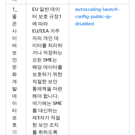
1_
EU 일반 데이
autoscaling-launch-
좋
터 보호 규정1
config-public-ip-
은
에 따라
disabled
사
EU/EEA 거주
이
자의 개인 데
버
이터를 처리하
보
거나 저장하는
안
모든 SME는
문
해당 데이터를
화
보호하기 위한
개
적절한 보안
발:
통제책을 마련
데
해야 합니다.
이
여기에는 SME
터
를 대신하는
보
제3자가 적절
호
한 보안 조치
기
를 취하도록