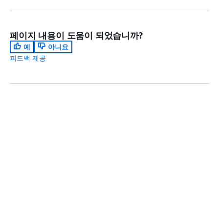
터
를 대신하는
보
제3자가 적절
호
한 보안 조치
페이지 내용이 도움이 되었습니까?
기
를 취하도록
억
하는 것이 포
예
아니요
함됩니다.
피드백 제공
1_
EU 일반 데이
ec2-instance-no-
좋
터 보호 규정1
public-ip
은
에 따라
다음 주제:
Esquema Nacional de Seguridad(ENS) Low 운
사
EU/EEA 거주
영 모범 사례
이
자의 개인 데
이전 주제:
암호화 및 키 관리 운영 모범 사례
버
이터를 처리하
보
거나 저장하는
안
모든 SME는
문
해당 데이터를
화
보호하기 위한
개
적절한 보안
발:
통제책을 마련
시작하기
상단
데
해야 합니다.