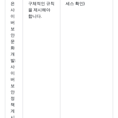
은
구체적인 규칙
세스 확인)
사
을 제시해야
이
합니다.
버
보
안
문
화
개
발:
사
이
버
보
안
정
책
게
시