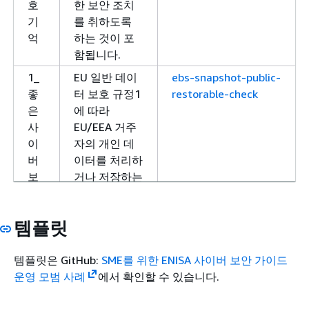
호
한 보안 조치
기
를 취하도록
억
하는 것이 포
함됩니다.
1_
EU 일반 데이
ebs-snapshot-public-
좋
터 보호 규정1
restorable-check
은
에 따라
사
EU/EEA 거주
이
자의 개인 데
버
이터를 처리하
보
거나 저장하는
안
모든 SME는
문
해당 데이터를
템플릿
화
보호하기 위한
개
적절한 보안
발:
통제책을 마련
템플릿은 GitHub:
SME를 위한 ENISA 사이버 보안 가이드
데
해야 합니다.
운영 모범 사례
에서 확인할 수 있습니다.
이
여기에는 SME