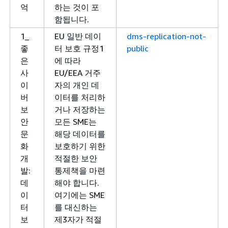
억
하는 것이 포
함됩니다.
1_
EU 일반 데이
dms-replication-not-
좋
터 보호 규정1
public
은
에 따라
사
EU/EEA 거주
이
자의 개인 데
버
이터를 처리하
보
거나 저장하는
안
모든 SME는
문
해당 데이터를
화
보호하기 위한
개
적절한 보안
발:
통제책을 마련
데
해야 합니다.
이
여기에는 SME
터
를 대신하는
보
제3자가 적절