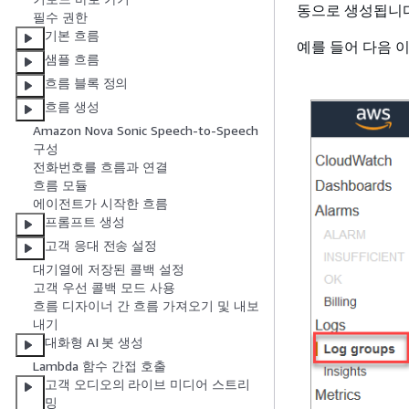
동으로 생성됩니다
필수 권한
기본 흐름
예를 들어 다음 이
샘플 흐름
흐름 블록 정의
흐름 생성
Amazon Nova Sonic Speech-to-Speech
구성
전화번호를 흐름과 연결
흐름 모듈
에이전트가 시작한 흐름
프롬프트 생성
고객 응대 전송 설정
대기열에 저장된 콜백 설정
고객 우선 콜백 모드 사용
흐름 디자이너 간 흐름 가져오기 및 내보
내기
대화형 AI 봇 생성
Lambda 함수 간접 호출
고객 오디오의 라이브 미디어 스트리
밍