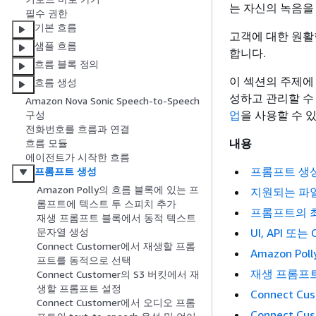
는 자신의 녹음을
필수 권한
기본 흐름
고객에 대한 원활
샘플 흐름
합니다.
흐름 블록 정의
이 섹션의 주제에 
흐름 생성
성하고 관리할 수
Amazon Nova Sonic Speech-to-Speech
업
을 사용할 수 
구성
전화번호를 흐름과 연결
내용
흐름 모듈
에이전트가 시작한 흐름
프롬프트 생
프롬프트 생성
Amazon Polly의 흐름 블록에 있는 프
지원되는 파
롬프트에 텍스트 투 스피치 추가
프롬프트의 
재생 프롬프트 블록에서 동적 텍스트
UI, API 
문자열 생성
Connect Customer에서 재생할 프롬
Amazon P
프트를 동적으로 선택
재생 프롬프트
Connect Customer의 S3 버킷에서 재
생할 프롬프트 설정
Connect 
Connect Customer에서 오디오 프롬
Connect 