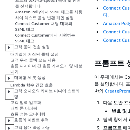
프트의 text-to-speech 음성 및 언어
를 선택합니다.
Connect 
Amazon Polly에서 SSML 태그를 사용
다.
하여 텍스트 음성 변환 개인 설정
Amazon P
Connect Customer 채팅 대화의
SSML 태그
Connect C
Connect Customer에서 지원하는
Connect C
SSML 태그
고객 응대 전송 설정
대기열에 저장된 콜백 설정
고객 우선 콜백 모드 사용
프롬프트 
흐름 디자이너 간 흐름 가져오기 및 내보
내기
이 주제에서는 Co
대화형 AI 봇 생성
을 설명합니다.
Lambda 함수 간접 호출
서
의
CreateProm
고객 오디오의 라이브 미디어 스트리
밍
다음 보안 프로
고객 입력 암호화
터치 톤 버퍼링
번호 및 
흐름 성능 모니터링
탐색 창에서
흐름의 이벤트 추적
프롬프트
페
고객 응대 속성 사용