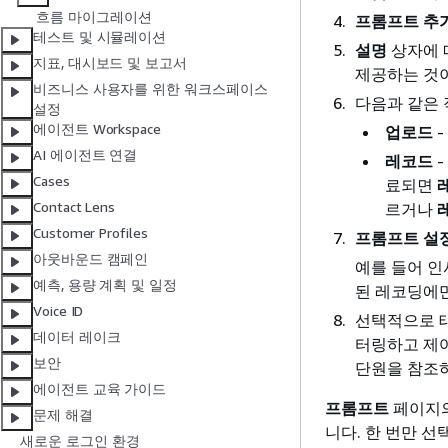
흐름 마이그레이션
프롬프트 추
테스트 및 시뮬레이션
설명
상자에 
지표, 대시보드 및 보고서
제공하는 것이
비즈니스 사용자를 위한 워크스페이스
다음과 같은 
설정
에이전트 Workspace
업로드
-
AI 에이전트 연결
레코드
-
Cases
료되면
Contact Lens
르거나
Customer Profiles
프롬프트 설
아웃바운드 캠페인
예를 들어 인
예측, 용량 계획 및 일정
된 레코딩에만
Voice ID
선택적으로 태
데이터 레이크
터링하고 제어
보안
단원을 참조
에이전트 교육 가이드
프롬프트
페이지
문제 해결
니다. 한 번만 선
새로운 로그인 환경