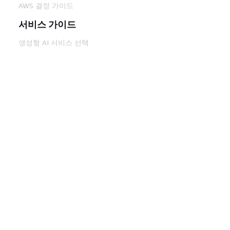
AWS 결정 가이드
서비스 가이드
생성형 AI 서비스 선택
AWS 서비스 가이드
GitHub의 AWS CLI 지침
개발자 도구
AWS 코드 예시 라이브러리
AWS CLI
AWS Builder 센터
AWS 개발자 도구 블로그
유용한 링크
AWS 문서 MCP 서버 다운로드
AWS Console에 로그인
AWS re:Post
프라이버시
사이트 이용 약관
쿠키 기본 설
정
© 2026, Amazon Web Services, Inc. 또는 계열