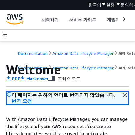
한국어
설정
문의하
시작하기
서비스 가이드
개발자 도구
Documentation
Amazon Data Lifecycle Manager
Welcome
Documentation
Amazon Data Lifecycle Manager
API Ref
PDF
Markdown
포커스 모드
이 페이지는 귀하의 언어로 번역되지 않았습니다.
번역 요청
With Amazon Data Lifecycle Manager, you can manage
the lifecycle of your AWS resources. You create
lifecycle policies, which are used to automate