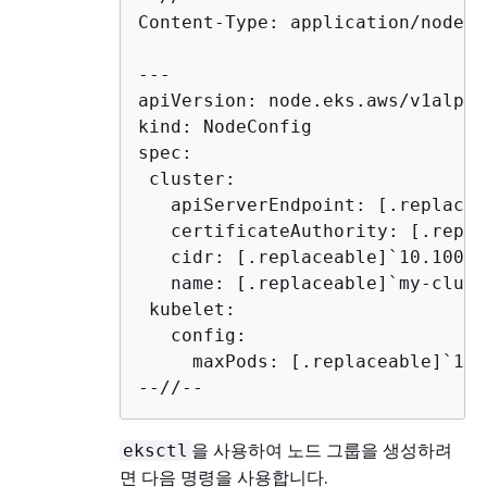
Content-Type: application/node.e
---

apiVersion: node.eks.aws/v1alpha1
kind: NodeConfig

spec:

 cluster:

   apiServerEndpoint: [.replacea
   certificateAuthority: [.repla
   cidr: [.replaceable]`10.100.0
   name: [.replaceable]`my-cluste
 kubelet:

   config:

     maxPods: [.replaceable]`110`
--//--
을 사용하여 노드 그룹을 생성하려
eksctl
면 다음 명령을 사용합니다.