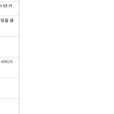
 S3 커
둡 명령줄 클
S 서비스