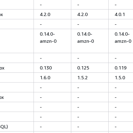
-
-
-
ox
4.2.0
4.2.0
4.0.1
-
-
-
0.14.0-
0.14.0-
0.14.0-
amzn-0
amzn-0
amzn-0
-
-
-
ox
0.130
0.125
0.119
1.6.0
1.5.2
1.5.0
-
-
-
ox
-
-
-
-
-
-
-
-
-
SQL)
-
-
-