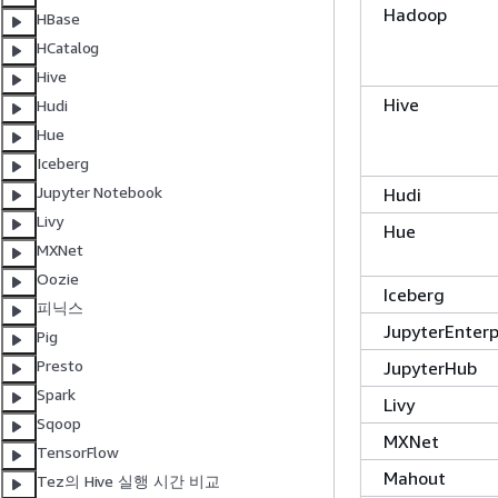
Hadoop
HBase
HCatalog
Hive
Hive
Hudi
Hue
Iceberg
Jupyter Notebook
Hudi
Livy
Hue
MXNet
Oozie
Iceberg
피닉스
JupyterEnter
Pig
Presto
JupyterHub
Spark
Livy
Sqoop
MXNet
TensorFlow
Mahout
Tez의 Hive 실행 시간 비교