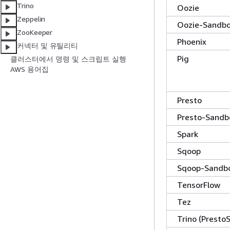
Trino
Oozie
Zeppelin
Oozie-Sandb
ZooKeeper
Phoenix
커넥터 및 유틸리티
Pig
클러스터에서 명령 및 스크립트 실행
AWS 용어집
Presto
Presto-Sandb
Spark
Sqoop
Sqoop-Sandb
TensorFlow
Tez
Trino (Presto