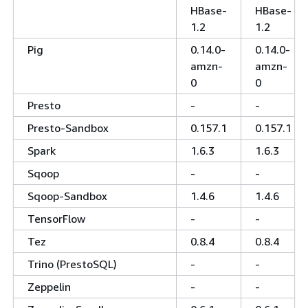
HBase-
HBase-
1.2
1.2
Pig
0.14.0-
0.14.0-
amzn-
amzn-
0
0
Presto
-
-
Presto-Sandbox
0.157.1
0.157.1
Spark
1.6.3
1.6.3
Sqoop
-
-
Sqoop-Sandbox
1.4.6
1.4.6
TensorFlow
-
-
Tez
0.8.4
0.8.4
Trino (PrestoSQL)
-
-
Zeppelin
-
-