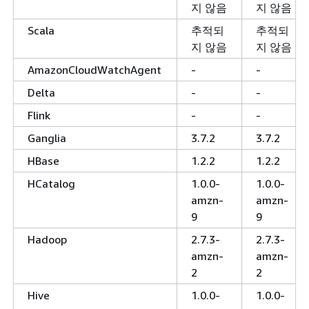
지 않음
지 않음
Scala
추적되
추적되
지 않음
지 않음
AmazonCloudWatchAgent
-
-
Delta
-
-
Flink
-
-
Ganglia
3.7.2
3.7.2
HBase
1.2.2
1.2.2
HCatalog
1.0.0-
1.0.0-
amzn-
amzn-
9
9
Hadoop
2.7.3-
2.7.3-
amzn-
amzn-
2
2
Hive
1.0.0-
1.0.0-