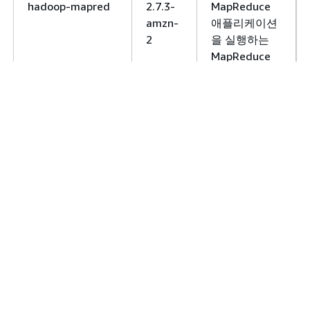
hadoop-mapred
2.7.3-
MapReduce
amzn-
애플리케이션
2
을 실행하는
MapReduce
실행 엔진 라
이브러리
hadoop-yarn-
2.7.3-
개별 노드의
nodemanager
amzn-
컨테이너를 관
2
리하는 YARN
서비스
hadoop-yarn-
2.7.3-
클러스터 리소
resourcemanager
amzn-
스 및 분산 애
2
플리케이션을
할당 및 관리
하는 YARN 서
비스
hadoop-yarn-
2.7.3-
YARN 애플리
timeline-server
amzn-
케이션의 현재