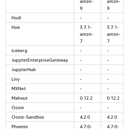
amzn-
amzn-
9
9
Hudi
-
-
Hue
3.7.1-
3.7.1-
amzn-
amzn-
7
7
Iceberg
-
-
JupyterEnterpriseGateway
-
-
JupyterHub
-
-
Livy
-
-
MXNet
-
-
Mahout
0.12.2
0.12.2
Oozie
-
-
Oozie-Sandbox
4.2.0
4.2.0
Phoenix
4.7.0-
4.7.0-