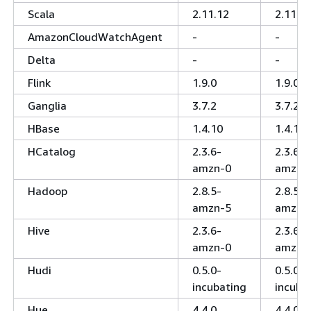
Scala
2.11.12
2.11.1
AmazonCloudWatchAgent
-
-
Delta
-
-
Flink
1.9.0
1.9.0
Ganglia
3.7.2
3.7.2
HBase
1.4.10
1.4.10
HCatalog
2.3.6-
2.3.6-
amzn-0
amzn-
Hadoop
2.8.5-
2.8.5-
amzn-5
amzn-
Hive
2.3.6-
2.3.6-
amzn-0
amzn-
Hudi
0.5.0-
0.5.0-
incubating
incuba
Hue
4.4.0
4.4.0