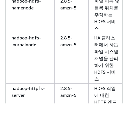
hadoop-hdfs-
2.8.5-
파일 이름 및
namenode
amzn-5
블록 위치를
추적하는
HDFS 서비
스
hadoop-hdfs-
2.8.5-
HA 클러스
journalnode
amzn-5
터에서 하둡
파일 시스템
저널을 관리
하기 위한
HDFS 서비
스
hadoop-httpfs-
2.8.5-
HDFS 작업
server
amzn-5
에 대한
HTTP 엔드
포인트
hadoop-kms-
2.8.5-
하둡의
server
amzn-5
KeyProvider