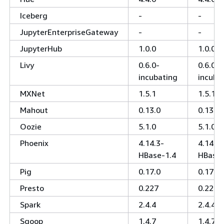
Iceberg
-
-
JupyterEnterpriseGateway
-
-
JupyterHub
1.0.0
1.0.0
Livy
0.6.0-
0.6.0-
incubating
incuba
MXNet
1.5.1
1.5.1
Mahout
0.13.0
0.13.0
Oozie
5.1.0
5.1.0
Phoenix
4.14.3-
4.14.3-
HBase-1.4
HBase-
Pig
0.17.0
0.17.0
Presto
0.227
0.227
Spark
2.4.4
2.4.4
Sqoop
1.4.7
1.4.7