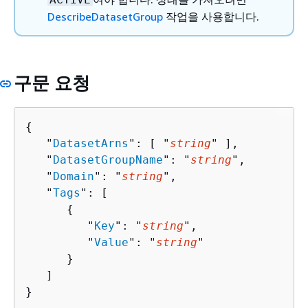
DescribeDatasetGroup
작업을 사용합니다.
구문 요청
{
   "
DatasetArns
": [ "
string
" ],

   "
DatasetGroupName
": "
string
",

   "
Domain
": "
string
",

   "
Tags
": [ 

{
         "
Key
": "
string
",

         "
Value
": "
string
"

      }

   ]

}