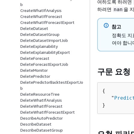
여하도록 하려면
b
하려면
을 
nan
CreateWhatIfAnalysis
CreateWhatIfForecast
CreateWhatIfForecastExport
참고
DeleteDataset
DeleteDatasetGroup
정확도 지
DeleteDatasetImportJob
여야 합니
DeleteExplainability
DeleteExplainabilityExport
DeleteForecast
DeleteForecastExportJob
구문 요청
DeleteMonitor
DeletePredictor
DeletePredictorBacktestExportJo
b
{
DeleteResourceTree
   "
Predic
DeleteWhatIfAnalysis
}
DeleteWhatIfForecast
DeleteWhatIfForecastExport
DescribeAutoPredictor
DescribeDataset
DescribeDatasetGroup