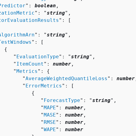
Predictor
": 
boolean
,

zationMetric
": "
string
",

torEvaluationResults
": [ 

AlgorithmArn
": "
string
",

TestWindows
": [ 

{
     "
EvaluationType
": "
string
",

     "
ItemCount
": 
number
,

     "
Metrics
": 
{
        "
AverageWeightedQuantileLoss
": 
number
        "
ErrorMetrics
": [ 

{
              "
ForecastType
": "
string
",

              "
MAPE
": 
number
,

              "
MASE
": 
number
,

              "
RMSE
": 
number
,

              "
WAPE
": 
number