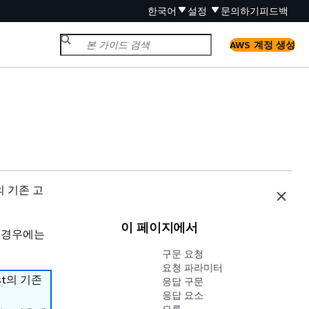
한국어
설정
문의하기
피드백
AWS 계정 생성
t의 기존 고
이 페이지에서
 경우에는
구문 요청
요청 파라미터
st의 기존
응답 구문
응답 요소
오류