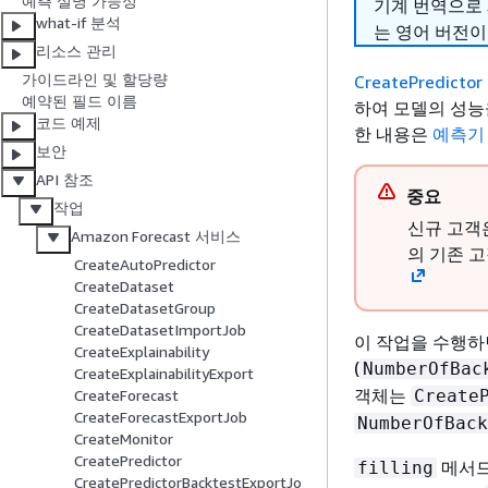
예측 설명 가능성
기계 번역으로
what-if 분석
는 영어 버전이
리소스 관리
가이드라인 및 할당량
CreatePredictor
예약된 필드 이름
하여 모델의 성능
코드 예제
한 내용은
예측기
보안
API 참조
중요
작업
신규 고객은 
Amazon Forecast 서비스
의 기존 
CreateAutoPredictor
CreateDataset
CreateDatasetGroup
CreateDatasetImportJob
이 작업을 수행하
CreateExplainability
(
NumberOfBac
CreateExplainabilityExport
객체는
Create
CreateForecast
CreateForecastExportJob
NumberOfBack
CreateMonitor
CreatePredictor
메서드
filling
CreatePredictorBacktestExportJo