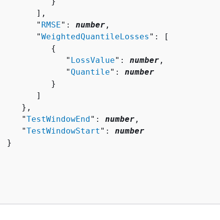
          }

       ],

        "
RMSE
": 
number
,

        "
WeightedQuantileLosses
": [ 

{
              "
LossValue
": 
number
,

              "
Quantile
": 
number
          }

       ]

    },

     "
TestWindowEnd
": 
number
,

     "
TestWindowStart
": 
number
 }
