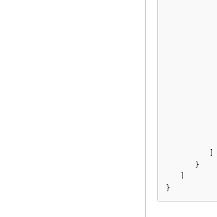
           
           
          
          
          
          
           
           
           
          
          
           
         ]

      }

   ]

}