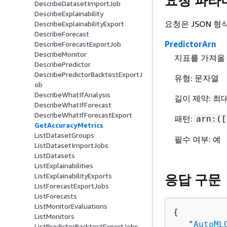
요청 파라
DescribeDatasetImportJob
DescribeExplainability
요청은 JSON 
DescribeExplainabilityExport
DescribeForecast
PredictorArn
DescribeForecastExportJob
DescribeMonitor
지표를 가져올 
DescribePredictor
DescribePredictorBacktestExportJ
유형: 문자열
ob
DescribeWhatIfAnalysis
길이 제약: 최대
DescribeWhatIfForecast
DescribeWhatIfForecastExport
패턴:
arn:([
GetAccuracyMetrics
ListDatasetGroups
필수 여부: 예
ListDatasetImportJobs
ListDatasets
ListExplainabilities
ListExplainabilityExports
응답 구문
ListForecastExportJobs
ListForecasts
ListMonitorEvaluations
{
ListMonitors
   "
AutoML
ListPredictorBacktestExportJobs