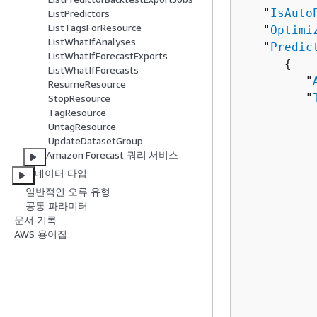
   "
IsAuto
ListPredictors
ListTagsForResource
   "
Optimi
ListWhatIfAnalyses
   "
Predic
ListWhatIfForecastExports
{
ListWhatIfForecasts
         "
ResumeResource
         "
StopResource
TagResource
UntagResource
          
UpdateDatasetGroup
          
Amazon Forecast 쿼리 서비스
          
데이터 타입
          
일반적인 오류 유형
          
공통 파라미터
문서 기록
          
AWS 용어집
          
          
          
          