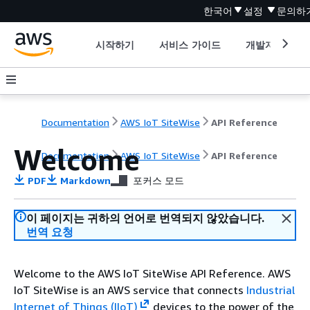
한국어
설정
문의하
시작하기
서비스 가이드
개발자 도구
Documentation
AWS IoT SiteWise
API Reference
Welcome
Documentation
AWS IoT SiteWise
API Reference
PDF
Markdown
포커스 모드
이 페이지는 귀하의 언어로 번역되지 않았습니다.
번역 요청
Welcome to the AWS IoT SiteWise API Reference. AWS
IoT SiteWise is an AWS service that connects
Industrial
Internet of Things (IIoT)
devices to the power of the