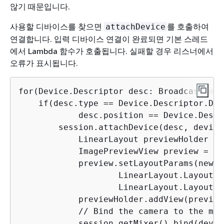
않기 때문입니다.
사용할 디바이스를 찾으면
를 호출하여
attachDevice
연결합니다. 입력 디바이스 연결이 완료되면 기본 스레드
에서 Lambda 함수가 호출됩니다. 실패할 경우 리스너에서
오류가 표시됩니다.
for(Device.Descriptor desc: BroadcastSess
    if(desc.type == Device.Descriptor.Dev
            desc.position == Device.Descr
        session.attachDevice(desc, device
            LinearLayout previewHolder = 
            ImagePreviewView preview = ((
            preview.setLayoutParams(new L
                    LinearLayout.LayoutPa
                    LinearLayout.LayoutPa
            previewHolder.addView(preview)
            // Bind the camera to the mix
            session.getMixer().bind(devic