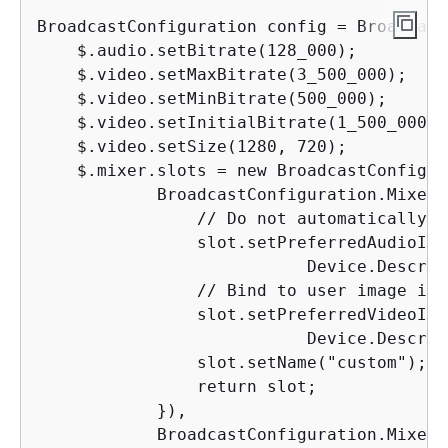
BroadcastConfiguration config = Broadcast
    $.audio.setBitrate(128_000);

    $.video.setMaxBitrate(3_500_000);

    $.video.setMinBitrate(500_000);

    $.video.setInitialBitrate(1_500_000);

    $.video.setSize(1280, 720);

    $.mixer.slots = new BroadcastConfigur
            BroadcastConfiguration.Mixer.
                // Do not automatically b
                slot.setPreferredAudioInpu
                           Device.Descrip
                // Bind to user image if 
                slot.setPreferredVideoInpu
                           Device.Descrip
                slot.setName("custom");

                return slot;

            }),

            BroadcastConfiguration.Mixer.