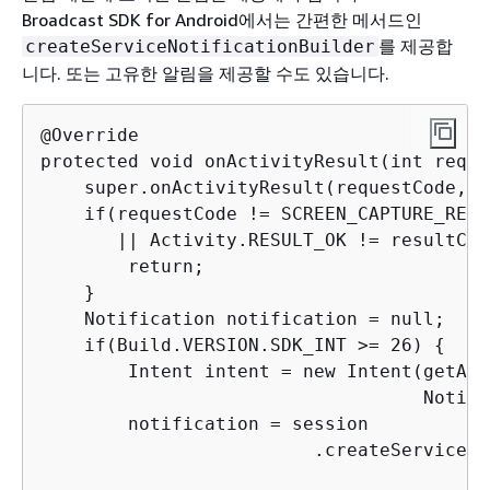
Broadcast SDK for Android에서는 간편한 메서드인
를 제공합
createServiceNotificationBuilder
니다. 또는 고유한 알림을 제공할 수도 있습니다.
@Override

protected void onActivityResult(int reque
    super.onActivityResult(requestCode, r
    if(requestCode != SCREEN_CAPTURE_REQU
       || Activity.RESULT_OK != resultCod
        return;

    }

    Notification notification = null;

    if(Build.VERSION.SDK_INT >= 26) 
{
        Intent intent = new Intent(getApp
                                   Notifi
        notification = session

                         .createServiceNo
                                         