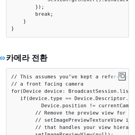
        });

        break;

    }

}
카메라 전환
// This assumes you’ve kept a reference c
// a front facing camera

for(Device device: BroadcastSession.listA
   if(device.type == Device.Descriptor.De
          Device.position != currentCamer
        // Remove the preview view for th
        // setImagePreviewTextureView is 
        // that handles your view hierarch
        setImagePreviewView(null);
