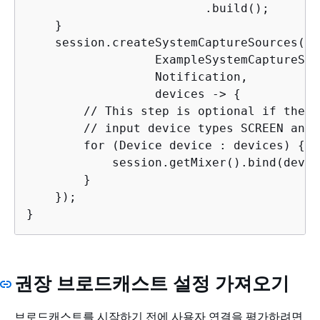
                         .build();

    }

    session.createSystemCaptureSources(dat
                  ExampleSystemCaptureSer
                  Notification,

                  devices -> 
{
        // This step is optional if the m
        // input device types SCREEN and 
        for (Device device : devices) 
{
            session.getMixer().bind(devic
        }

    });

}
권장 브로드캐스트 설정 가져오기
브로드캐스트를 시작하기 전에 사용자 연결을 평가하려면