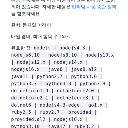
되어 있습니다. 자세한 내용은
런타임 사용 중단 정책
을 참조하세요.
유형: 문자열 어레이
배열 멤버: 최대 항목 수 15개.
유효한 값:
nodejs | nodejs4.3 |
nodejs6.10 | nodejs8.10 | nodejs10.x
| nodejs12.x | nodejs14.x |
nodejs16.x | java8 | java8.al2 |
java11 | python2.7 | python3.6 |
python3.7 | python3.8 | python3.9 |
dotnetcore1.0 | dotnetcore2.0 |
dotnetcore2.1 | dotnetcore3.1 |
dotnet6 | nodejs4.3-edge | go1.x |
ruby2.5 | ruby2.7 | provided |
provided.al2 | nodejs18.x |
python3.10 | java17 | ruby3.2 |