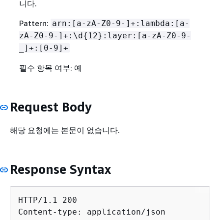
니다.
Pattern:
arn:[a-zA-Z0-9-]+:lambda:[a-
zA-Z0-9-]+:\d
{
12}:layer:[a-zA-Z0-9-
_]+:[0-9]+
필수 항목 여부: 예
Request Body
해당 요청에는 본문이 없습니다.
Response Syntax
HTTP/1.1 200

Content-type: application/json
