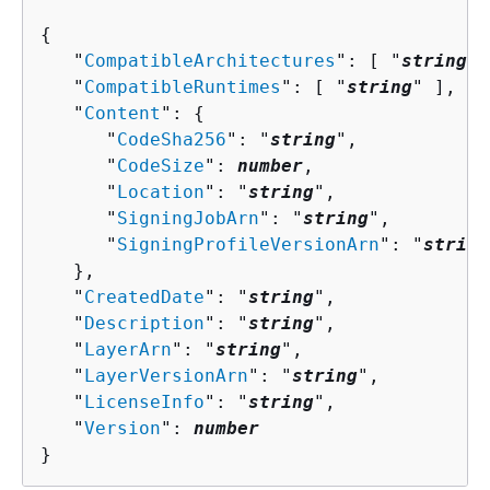
{
   "
CompatibleArchitectures
": [ "
string
" 
   "
CompatibleRuntimes
": [ "
string
" ],

   "
Content
": 
{
      "
CodeSha256
": "
string
",

      "
CodeSize
": 
number
,

      "
Location
": "
string
",

      "
SigningJobArn
": "
string
",

      "
SigningProfileVersionArn
": "
string
   },

   "
CreatedDate
": "
string
",

   "
Description
": "
string
",

   "
LayerArn
": "
string
",

   "
LayerVersionArn
": "
string
",

   "
LicenseInfo
": "
string
",

   "
Version
": 
number
}