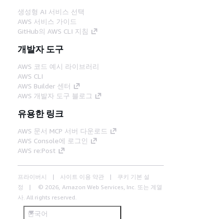
생성형 AI 서비스 선택
AWS 서비스 가이드
GitHub의 AWS CLI 지침
개발자 도구
AWS 코드 예시 라이브러리
AWS CLI
AWS Builder 센터
AWS 개발자 도구 블로그
유용한 링크
AWS 문서 MCP 서버 다운로드
AWS Console에 로그인
AWS re:Post
프라이버시
사이트 이용 약관
쿠키 기본 설
정
© 2026, Amazon Web Services, Inc. 또는 계열
사. All rights reserved.
한국어