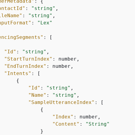
merMetadata"
: 
{
ontactId"
: 
"string"
,

ileName"
: 
"string"
,

nputFormat"
: 
"Lex"
encingSegments"
: [

"Id"
: 
"string"
,

"StartTurnIndex"
: number,

"EndTurnIndex"
: number,

"Intents"
: [

{
"Id"
: 
"string"
,

"Name"
: 
"string"
,

"SampleUtteranceIndex"
: [

{
"Index"
: number,

"Content"
: 
"String"
             }
