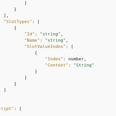
         ]

     }

 ],

"SlotTypes"
: [

{
"Id"
: 
"string"
,

"Name"
: 
"string"
,

"SlotValueIndex"
: [

{
"Index"
: number,

"Content"
: 
"String"
             }

         ]

     }

 ]

cript"
: [
