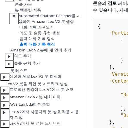
콘솔의
검토
페이지
콘솔 사용
수 있습니다. 자
봇 템플릿 사용
Automated Chatbot Designer를 사
용하여 Amazon Lex V2 봇 생성
{
대화 기록 가져오기
"Parti
의도 및 슬롯 유형 생성
입력 대화 기록 형식
{
출력 대화 기록 형식
Amazon Lex V2 봇에 새 언어 추가
의도 추가
        }

슬롯 유형 추가
    ],

봇 테스트
"Versi
생성형 AI로 Lex V2 봇 최적화
"Conte
Lex V2 봇을 위한 봇 네트워크 생성
프로덕션 환경에 Lex V2에서 봇 배포
"R
Amazon Lex V2 봇 대화 이해
AWS Lambda함수 통합
        ],

Lex V2에서 사용자와 봇 상호 작용 사용
"O
자 지정
    },

Lex V2에서 봇 성능 모니터링