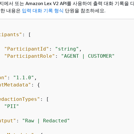
에서 또는 Amazon Lex V2 API를 사용하여 출력 대화 기록을
세한 내용은
입력 대화 기록 형식
단원을 참조하세요.
cipants"
: [

"ParticipantId"
: 
"string"
,

"ParticipantRole"
: 
"AGENT | CUSTOMER"
on"
: 
"1.1.0"
,

ntMetadata"
: 
{
edactionTypes"
: [

"PII"
utput"
: 
"Raw | Redacted"