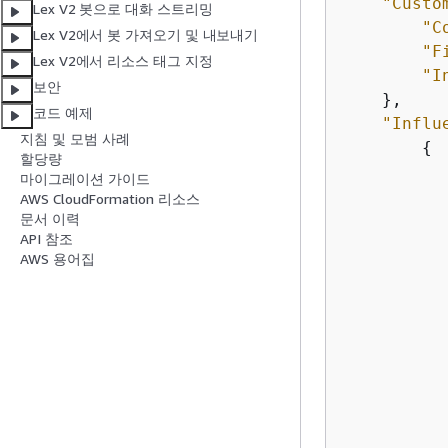
"Custo
Lex V2 봇으로 대화 스트리밍
"C
Lex V2에서 봇 가져오기 및 내보내기
"F
Lex V2에서 리소스 태그 지정
"I
보안
    },

코드 예제
"Influ
지침 및 모범 사례
{
할당량
마이그레이션 가이드
AWS CloudFormation 리소스
문서 이력
API 참조
AWS 용어집
           