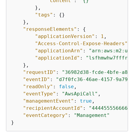
"content"
: 
"
{
}"
        },

"tags"
: 
{
}

    },

"responseElements"
: 
{
"applicationVersion"
: 
1
,

"Access-Control-Expose-Headers"
: 
"applicationArn"
: 
"arn:aws:m2:us-
"applicationId"
: 
"lsfhmwhw7fffros
    },

"requestID"
: 
"36982d38-fcde-4bfe-a89a
"eventID"
: 
"d7f0fc36-46ae-4157-9a79-c
"readOnly"
: 
false
,

"eventType"
: 
"AwsApiCall"
,

"managementEvent"
: 
true
,

"recipientAccountId"
: 
"444455556666"
,

"eventCategory"
: 
"Management"
}