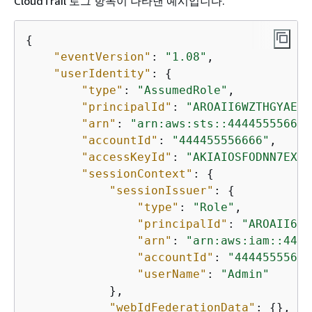
CloudTrail 로그 항목이 나타낸 예시입니다.
{
"eventVersion"
: 
"1.08"
,

"userIdentity"
: 
{
"type"
: 
"AssumedRole"
,

"principalId"
: 
"AROAII6WZTHGYAEXA
"arn"
: 
"arn:aws:sts::444455556666
"accountId"
: 
"444455556666"
,

"accessKeyId"
: 
"AKIAIOSFODNN7EXAM
"sessionContext"
: 
{
"sessionIssuer"
: 
{
"type"
: 
"Role"
,

"principalId"
: 
"AROAII6WZ
"arn"
: 
"arn:aws:iam::4444
"accountId"
: 
"44445555666
"userName"
: 
"Admin"
            },

"webIdFederationData"
: 
{
},
