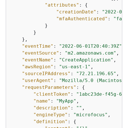
"attributes"
: 
{
"creationDate"
: 
"2022-06-
"mfaAuthenticated"
: 
"fals
            }

        }

    },

"eventTime"
: 
"2022-06-01T20:40:39Z"
,

"eventSource"
: 
"m2.amazonaws.com"
,

"eventName"
: 
"CreateApplication"
,

"awsRegion"
: 
"us-east-1"
,

"sourceIPAddress"
: 
"72.21.196.65"
,

"userAgent"
: 
"Mozilla/5.0 (Macintosh;
"requestParameters"
: 
{
"clientToken"
: 
"1abc23de-f45g-678
"name"
: 
"MyApp"
,

"description"
: 
""
,

"engineType"
: 
"microfocus"
,

"definition"
: 
{