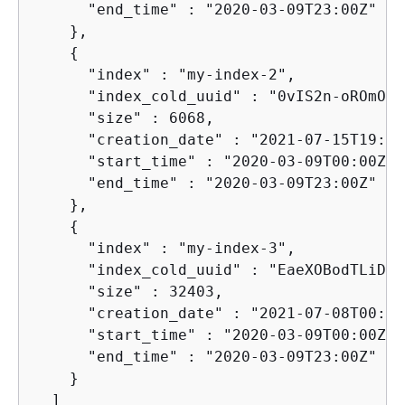
      "end_time" : "2020-03-09T23:00Z"

    },

{
      "index" : "my-index-2",

      "index_cold_uuid" : "0vIS2n-oROmOWD
      "size" : 6068,

      "creation_date" : "2021-07-15T19:41
      "start_time" : "2020-03-09T00:00Z",

      "end_time" : "2020-03-09T23:00Z"

    },

{
      "index" : "my-index-3",

      "index_cold_uuid" : "EaeXOBodTLiDYc
      "size" : 32403,

      "creation_date" : "2021-07-08T00:12
      "start_time" : "2020-03-09T00:00Z",

      "end_time" : "2020-03-09T23:00Z"

    }

  ]
