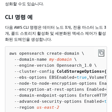
성화할 수도 있습니다.
CLI 명령 예
다음 AWS CLI 명령은 데이터 노드 3개, 전용 마스터 노드 3
개, 콜드 스토리지 활성화 및 세분화된 액세스 제어가 활성
화된 도메인을 생성합니다.
aws opensearch create-domain \

  --domain-name 
my-domain
 \

  --engine-version Opensearch_1.0 \

  --cluster-config 
ColdStorageOptions=
{
En
  --ebs-options EBSEnabled=
true
,VolumeTyp
  --node-to-node-encryption-options Enabl
  --encryption-at-rest-options Enabled=
tr
  --domain-endpoint-options EnforceHTTPS=
  --advanced-security-options Enabled=
tru
  --region 
us-east-2