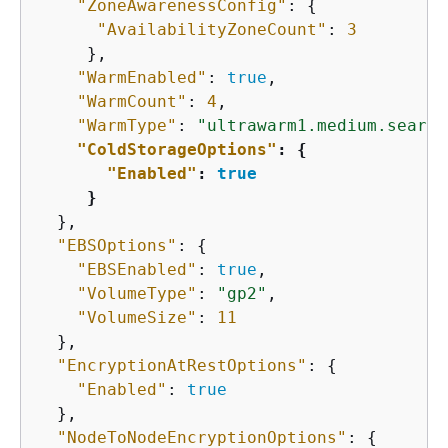
"ZoneAwarenessConfig"
: 
{
"AvailabilityZoneCount"
: 
3
     },

"WarmEnabled"
: 
true
,

"WarmCount"
: 
4
,

"WarmType"
: 
"ultrawarm1.medium.search
"ColdStorageOptions"
: 
{
"Enabled"
: 
true
     }
  },

"EBSOptions"
: 
{
"EBSEnabled"
: 
true
,

"VolumeType"
: 
"gp2"
,

"VolumeSize"
: 
11
  },

"EncryptionAtRestOptions"
: 
{
"Enabled"
: 
true
  },

"NodeToNodeEncryptionOptions"
: 
{