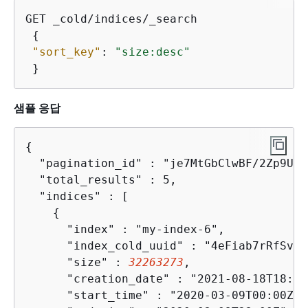
GET _cold/indices/_search

{
"sort_key"
: 
"size:desc"
 }
샘플 응답
{
  "pagination_id" : "je7MtGbClwBF/2Zp9Utk
  "total_results" : 5,

  "indices" : [

{
      "index" : "my-index-6",

      "index_cold_uuid" : "4eFiab7rRfSvp3
      "size" : 
32263273
,

      "creation_date" : "2021-08-18T18:25
      "start_time" : "2020-03-09T00:00Z",
