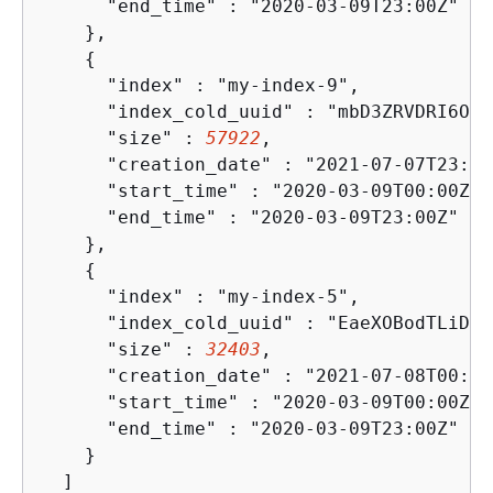
      "end_time" : "2020-03-09T23:00Z"

    },

{
      "index" : "my-index-9",

      "index_cold_uuid" : "mbD3ZRVDRI6ONq
      "size" : 
57922
,

      "creation_date" : "2021-07-07T23:41
      "start_time" : "2020-03-09T00:00Z",

      "end_time" : "2020-03-09T23:00Z"

    },

{
      "index" : "my-index-5",

      "index_cold_uuid" : "EaeXOBodTLiDYc
      "size" : 
32403
,

      "creation_date" : "2021-07-08T00:12
      "start_time" : "2020-03-09T00:00Z",

      "end_time" : "2020-03-09T23:00Z"

    }

  ]
