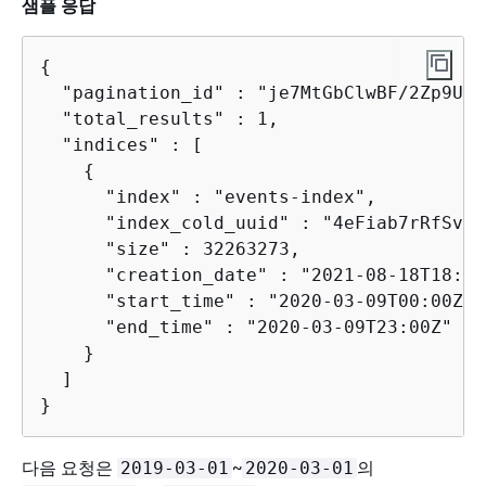
샘플 응답
{
  "pagination_id" : "je7MtGbClwBF/2Zp9Utk
  "total_results" : 1,

  "indices" : [

{
      "index" : "events-index",

      "index_cold_uuid" : "4eFiab7rRfSvp3
      "size" : 32263273,

      "creation_date" : "2021-08-18T18:25
      "start_time" : "2020-03-09T00:00Z",

      "end_time" : "2020-03-09T23:00Z"

    }

  ]

}
다음 요청은
~
의
2019-03-01
2020-03-01