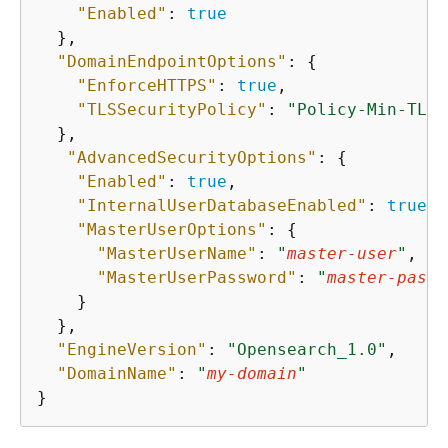
"Enabled"
: 
true
  },

"DomainEndpointOptions"
: 
{
"EnforceHTTPS"
: 
true
,

"TLSSecurityPolicy"
: 
"Policy-Min-TLS-
  },

"AdvancedSecurityOptions"
: 
{
"Enabled"
: 
true
,

"InternalUserDatabaseEnabled"
: 
true
,

"MasterUserOptions"
: 
{
"MasterUserName"
: 
"
master-user
"
,

"MasterUserPassword"
: 
"
master-passw
    }

  },

"EngineVersion"
: 
"Opensearch_1.0"
,

"DomainName"
: 
"
my-domain
"
}