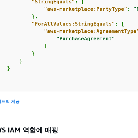
"StringEquals"
: 
{
"aws-marketplace:PartyType"
: 
"
          },

"ForAllValues:StringEquals"
: 
{
"aws-marketplace:AgreementType
"PurchaseAgreement"
               ]

          }

      }

  }

피드백 제공
S IAM 역할에 매핑