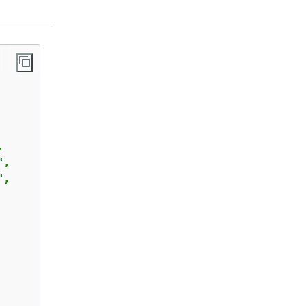


"
,

"
,
