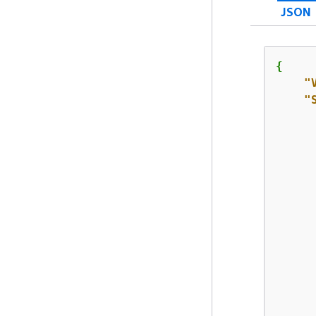
JSON
{
"
"
      