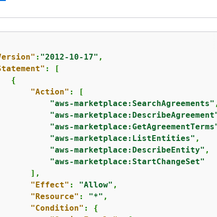
Version"
:
"2012-10-17"
,

Statement"
: [

{
"Action"
: [

"aws-marketplace:SearchAgreements"
,
"aws-marketplace:DescribeAgreement
"aws-marketplace:GetAgreementTerms
"aws-marketplace:ListEntities"
,

"aws-marketplace:DescribeEntity"
,

"aws-marketplace:StartChangeSet"
      ],

"Effect"
: 
"Allow"
,

"Resource"
: 
"*"
,

"Condition"
: 
{