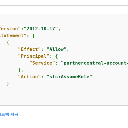
Version"
:
"2012-10-17"
,

Statement"
: [

{
"Effect"
: 
"Allow"
,

"Principal"
: 
{
"Service"
: 
"partnercentral-account
      },

"Action"
: 
"sts:AssumeRole"
  }

피드백 제공