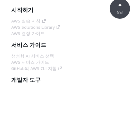
시작하기
상단
AWS 실습 지침
AWS Solutions Library
AWS 결정 가이드
서비스 가이드
생성형 AI 서비스 선택
AWS 서비스 가이드
GitHub의 AWS CLI 지침
개발자 도구
AWS 코드 예시 라이브러리
AWS CLI
AWS Builder 센터
AWS 개발자 도구 블로그
유용한 링크
AWS 문서 MCP 서버 다운로드
AWS Console에 로그인