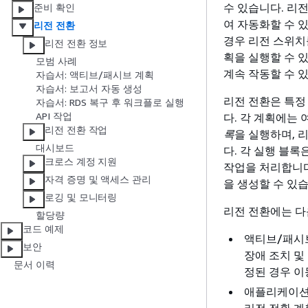
수 있습니다. 리전
준비 확인
여 자동화할 수 
리전 전환
경우 리전 스위치
리전 전환 정보
획을 실행할 수 
모범 사례
계속 작동할 수 
자습서: 액티브/패시브 계획
자습서: 보고서 자동 생성
리전 전환은 특정
자습서: RDS 복구 후 워크플로 실행
API 작업
다. 각 계획에는
리전 전환 작업
록
을 실행하며, 
대시보드
다. 각 실행 블
크로스 계정 지원
작업을 처리합니다
자격 증명 및 액세스 관리
을 생성할 수 있
로깅 및 모니터링
리전 전환에는 다
할당량
코드 예제
액티브/패시브
보안
장애 조치 및
문서 이력
정된 경우 이
애플리케이션 