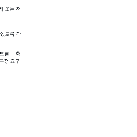
치 또는 전
 있도록 각
립트를 구축
특정 요구