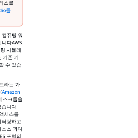
 릴리스를
dio를
기술 컴퓨팅 워
입니다AWS.
어링 시뮬레
 기존 기
할 수 있습
트라는 가
(
Amazon
상 데스크톱을
있습니다.
 액세스를
모니터링하고
리소스 과다
ES 포털의