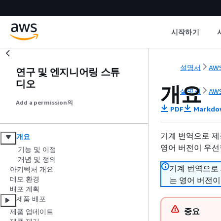
시작하기
설명서
AWS
연구 및 엔지니어링 스튜
디오
개요
설명서
AWS
Add a permission의
PDF
Markdo
기계 번역으로 제
개요
영어 버전이 우선
기능 및 이점
개념 및 정의
기계 번역으로
아키텍처 개요
데모 환경
는 영어 버전이
배포 계획
제품 배포
중요
제품 업데이트