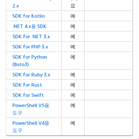
2.x
요
SDK for Kotlin
예
.NET 4.x용 SDK
예
SDK for .NET 3.x
예
SDK for PHP 3.x
예
SDK for Python
예
(Boto3)
SDK for Ruby 3.x
예
SDK for Rust
예
SDK for Swift
예
PowerShell V5용
예
도구
PowerShell V4용
예
도구