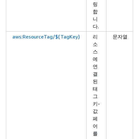
링
합
니
다.
aws:ResourceTag/${TagKey}
리
문자열
소
스
에
연
결
된
태
그
키-
값
페
어
를