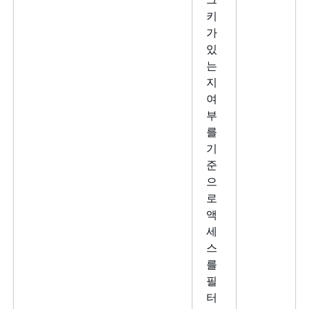
키
가
있
는
지
여
부
를
기
준
으
로
액
세
스
를
필
터