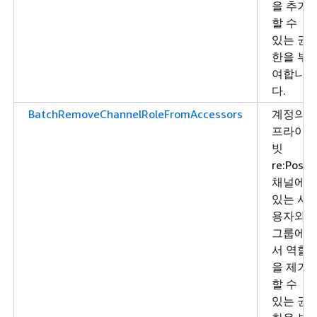
을 추가
할 수
있는 권
한을 부
여합니
다.
BatchRemoveChannelRoleFromAccessors
계정의
프라이
빗
re:Post
채널에
있는 사
용자와
그룹에
서 역할
을 제거
할 수
있는 권