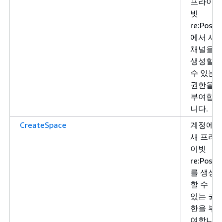
프라이
빗
re:Post
에서 새
채널을
생성할
수 있는
권한을
부여합
니다.
CreateSpace
계정에
새 프라
이빗
re:Post
를 생성
할 수
있는 권
한을 부
여합니