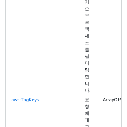
기
준
으
로
액
세
스
를
필
터
링
합
니
다.
aws:TagKeys
요
ArrayOfStr
청
에
태
그