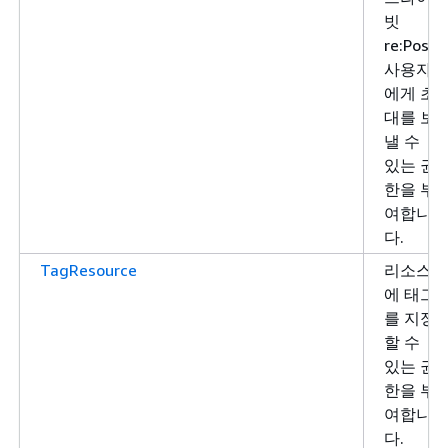
빗
re:Post
사용자
에게 초
대를 보
낼 수
있는 권
한을 부
여합니
다.
TagResource
리소스
에 태그
를 지정
할 수
있는 권
한을 부
여합니
다.