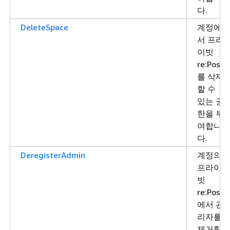
다.
DeleteSpace
계정에
서 프라
이빗
re:Post
를 삭제
할 수
있는 권
한을 부
여합니
다.
DeregisterAdmin
계정의
프라이
빗
re:Post
에서 관
리자를
제거할