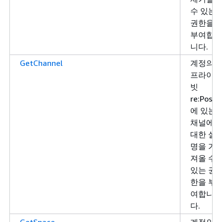
수 있는
권한을
부여합
니다.
GetChannel
계정의
프라이
빗
re:Post
에 있는
채널에
대한 설
명을 가
져올 수
있는 권
한을 부
여합니
다.
GetSpace
계정의