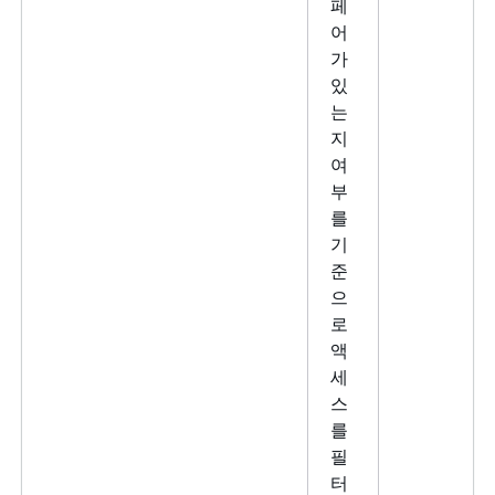
페
어
가
있
는
지
여
부
를
기
준
으
로
액
세
스
를
필
터