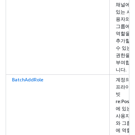
채널에
있는 사
용자와
그룹에
역할을
추가할
수 있는
권한을
부여합
니다.
BatchAddRole
계정의
프라이
빗
re:Post
에 있는
사용자
와 그룹
에 역할