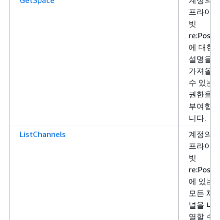
프라이
빗
re:Post
에 대한
설명을
가져올
수 있는
권한을
부여합
니다.
ListChannels
계정의
프라이
빗
re:Post
에 있는
모든 채
널을 나
열할 수