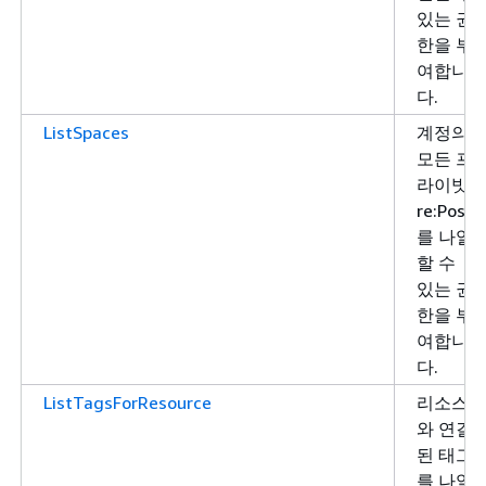
있는 권
한을 부
여합니
다.
ListSpaces
계정의
모든 프
라이빗
re:Post
를 나열
할 수
있는 권
한을 부
여합니
다.
ListTagsForResource
리소스
와 연결
된 태그
를 나열