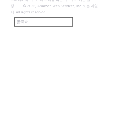
정
© 2026, Amazon Web Services, Inc. 또는 계열
사. All rights reserved.
한국어