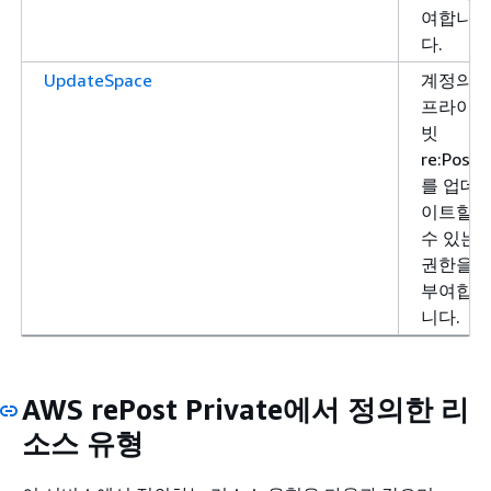
여합니
다.
UpdateSpace
계정의
프라이
빗
re:Post
를 업데
이트할
수 있는
권한을
부여합
니다.
AWS rePost Private에서 정의한 리
소스 유형