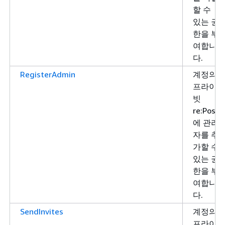
할 수
있는 권
한을 부
여합니
다.
RegisterAdmin
계정의
프라이
빗
re:Post
에 관리
자를 추
가할 수
있는 권
한을 부
여합니
다.
SendInvites
계정의
프라이