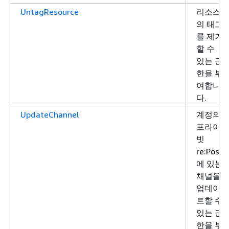
UntagResource
리소스
의 태그
를 제거
할 수
있는 권
한을 부
여합니
다.
UpdateChannel
계정의
프라이
빗
re:Post
에 있는
채널을
업데이
트할 수
있는 권
한을 부