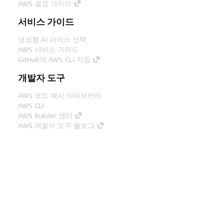
AWS 결정 가이드
서비스 가이드
생성형 AI 서비스 선택
AWS 서비스 가이드
GitHub의 AWS CLI 지침
개발자 도구
AWS 코드 예시 라이브러리
AWS CLI
AWS Builder 센터
AWS 개발자 도구 블로그
유용한 링크
AWS 문서 MCP 서버 다운로드
AWS Console에 로그인
AWS re:Post
프라이버시
사이트 이용 약관
쿠키 기본 설
정
© 2026, Amazon Web Services, Inc. 또는 계열