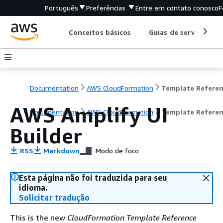
Português
Preferências
Entre em contato conosco
F
Conceitos básicos
Guias de serviço
Documentation
AWS CloudFormation
Template Refere
AWS Amplify UI
Documentation
AWS CloudFormation
Template Refere
Builder
RSS
Markdown
Modo de foco
Esta página não foi traduzida para seu
idioma.
Solicitar tradução
This is the new
CloudFormation Template Reference