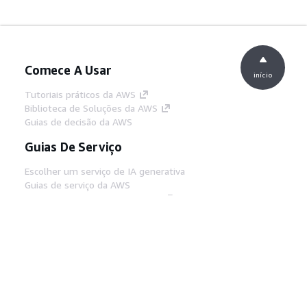
Comece A Usar
início
Tutoriais práticos da AWS
Biblioteca de Soluções da AWS
Guias de decisão da AWS
Guias De Serviço
Escolher um serviço de IA generativa
Guias de serviço da AWS
Tutoriais da AWS CLI no GitHub
Ferramentas De Desenvolvedor
Biblioteca de exemplos de código da AWS
AWS CLI
Centro de Builders AWS
Blog de ferramentas para desenvolvedores da
AWS