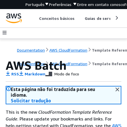
Português
Preferências
Entre em contato conosco
F
Conceitos básicos
Guias de serviço
Documentation
AWS CloudFormation
Template Refere
AWS Batch
Documentation
AWS CloudFormation
Template Refere
RSS
Markdown
Modo de foco
Esta página não foi traduzida para seu
idioma.
Solicitar tradução
This is the new
CloudFormation Template Reference
Guide
. Please update your bookmarks and links. For
help getting started with CloudFormation, see the
AWS