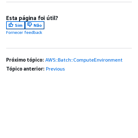
Esta página foi útil?
Sim
Não
Fornecer feedback
Próximo tópico:
AWS::Batch::ComputeEnvironment
Tópico anterior:
Previous