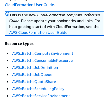
CloudFormation User Guide
.
This is the new
CloudFormation Template Reference
Guide
. Please update your bookmarks and links. For
help getting started with CloudFormation, see the
AWS CloudFormation User Guide
.
Resource types
AWS::Batch::ComputeEnvironment
AWS::Batch::ConsumableResource
AWS::Batch::JobDefinition
AWS::Batch::JobQueue
AWS::Batch::QuotaShare
AWS::Batch::SchedulingPolicy
AWS::Batch::ServiceEnvironment