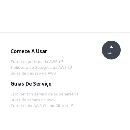
Comece A Usar
início
Tutoriais práticos da AWS
Biblioteca de Soluções da AWS
Guias de decisão da AWS
Guias De Serviço
Escolher um serviço de IA generativa
Guias de serviço da AWS
Tutoriais da AWS CLI no GitHub
Ferramentas De Desenvolvedor
Biblioteca de exemplos de código da AWS