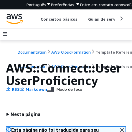
Português
Preferências
Entre em contato conosco
F
Conceitos básicos
Guias de serviço
Documentation
AWS CloudFormation
Template Refere
AWS::Connect::User
Documentation
AWS CloudFormation
Template Refere
UserProficiency
RSS
Markdown
Modo de foco
Nesta página
Esta página não foi traduzida para seu