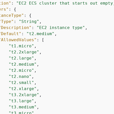
tion"
: 
"EC2 ECS cluster that starts out empty
ers"
: 
{
tanceType"
: 
{
"Type"
: 
"String"
,

"Description"
: 
"EC2 instance type"
,

"Default"
: 
"t2.medium"
,

"AllowedValues"
: [

"t1.micro"
,

"t2.2xlarge"
,

"t2.large"
,

"t2.medium"
,

"t2.micro"
,

"t2.nano"
,

"t2.small"
,

"t2.xlarge"
,

"t3.2xlarge"
,

"t3.large"
,

"t3.medium"
,

"t3.micro"
,
