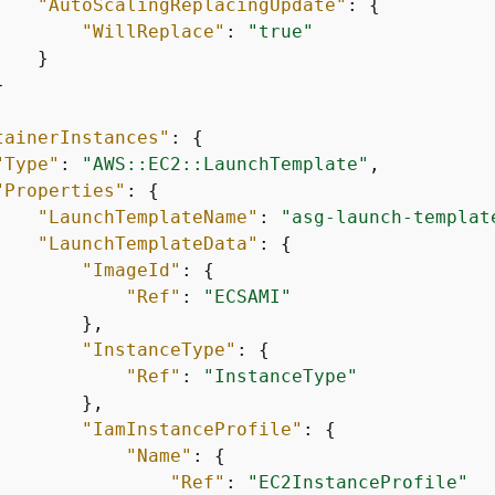
"AutoScalingReplacingUpdate"
: 
{
"WillReplace"
: 
"true"
   }



tainerInstances"
: 
{
"Type"
: 
"AWS::EC2::LaunchTemplate"
,

"Properties"
: 
{
"LaunchTemplateName"
: 
"asg-launch-templat
"LaunchTemplateData"
: 
{
"ImageId"
: 
{
"Ref"
: 
"ECSAMI"
       },

"InstanceType"
: 
{
"Ref"
: 
"InstanceType"
       },

"IamInstanceProfile"
: 
{
"Name"
: 
{
"Ref"
: 
"EC2InstanceProfile"