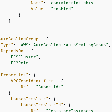
"Name"
: 
"containerInsights"
,

"Value"
: 
"enabled"
       }

   ]



AutoScalingGroup"
: 
{
"Type"
: 
"AWS::AutoScaling::AutoScalingGroup"
,

"DependsOn"
: [

"ECSCluster"
,

"EC2Role"
,

"Properties"
: 
{
"VPCZoneIdentifier"
: 
{
"Ref"
: 
"SubnetIds"
   },

"LaunchTemplate"
: 
{
"LaunchTemplateId"
: 
{
"Ref"
: 
"ContainerInstances"