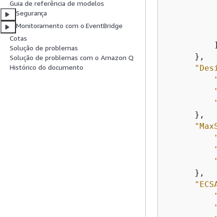
Guia de referência de modelos
Segurança
Monitoramento com o EventBridge
Cotas
          ]
Solução de problemas
      },

Solução de problemas com o Amazon Q
Histórico do documento
"Des
      },

"Max
      },

"ECS