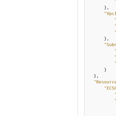
      },

"Vpc
      },

"Sub
      }

  },

"Resourc
"ECS