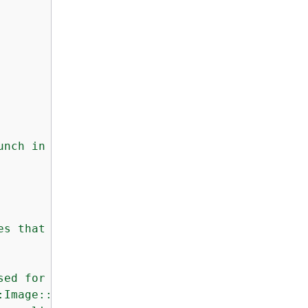
unch in your ECS cluster."
es that can be launched in your ECS cluster."
sed for the cluster"
,

:Image::Id>"
,
