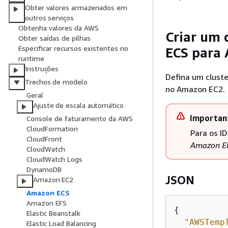
Obter valores armazenados em
outros serviços
Obtenha valores da AWS
Criar um 
Obter saídas de pilhas
Especificar recursos existentes no
ECS para
runtime
Instruções
Defina um clust
Trechos de modelo
no Amazon EC2.
Geral
Ajuste de escala automático
Importan
Console de faturamento da AWS
CloudFormation
Para os I
CloudFront
Amazon El
CloudWatch
CloudWatch Logs
DynamoDB
JSON
Amazon EC2
Amazon ECS
Amazon EFS
{
Elastic Beanstalk
"AWSTemp
Elastic Load Balancing