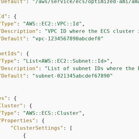
"Default"
: 
"/aws/service/ecs/optimized-ami/am
Id"
: 
{
"Type"
: 
"AWS::EC2::VPC::Id"
,

"Description"
: 
"VPC ID where the ECS cluster 
"Default"
: 
"vpc-1234567890abcdef0"
netIds"
: 
{
"Type"
: 
"List<AWS::EC2::Subnet::Id>"
,

"Description"
: 
"List of subnet IDs where the 
"Default"
: 
"subnet-021345abcdef67890"
es"
: 
{
Cluster"
: 
{
"Type"
: 
"AWS::ECS::Cluster"
,

"Properties"
: 
{
"ClusterSettings"
: [

{