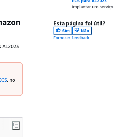
ECS para AL2023
Implantar um serviço.
Amazon
Esta página foi útil?
Sim
Não
Fornecer feedback
s AL2023
ECS
, no