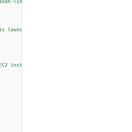
azon-linux-2023/recommended/image_id"
is launched"
,

EC2 instances will be launched"
,
