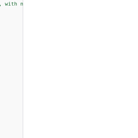
, with no EC2 instances yet. An ECS capacity 