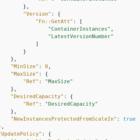
       },

"Version"
: 
{
"Fn::GetAtt"
: [

"ContainerInstances"
,

"LatestVersionNumber"
           ]

       }

   },

"MinSize"
: 
0
,

"MaxSize"
: 
{
"Ref"
: 
"MaxSize"
   },

"DesiredCapacity"
: 
{
"Ref"
: 
"DesiredCapacity"
   },

"NewInstancesProtectedFromScaleIn"
: 
true
,

"UpdatePolicy"
: 
{