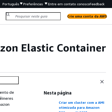
Português
Preferências
Entre em contato conosco
Feedback
Crie uma conta da AWS
on Elastic Container
mento de
Nesta página
têineres
Criar um cluster com a AMI
mazon
otimizada para Amazon