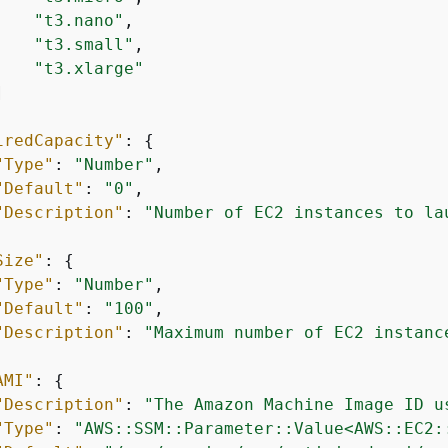
"t3.nano"
,

"t3.small"
,

"t3.xlarge"


iredCapacity"
: 
{
"Type"
: 
"Number"
,

"Default"
: 
"0"
,

"Description"
: 
"Number of EC2 instances to la
Size"
: 
{
"Type"
: 
"Number"
,

"Default"
: 
"100"
,

"Description"
: 
"Maximum number of EC2 instanc
AMI"
: 
{
"Description"
: 
"The Amazon Machine Image ID u
"Type"
: 
"AWS::SSM::Parameter::Value<AWS::EC2: