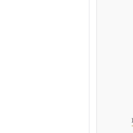
           
           
           
           
           
           
          }