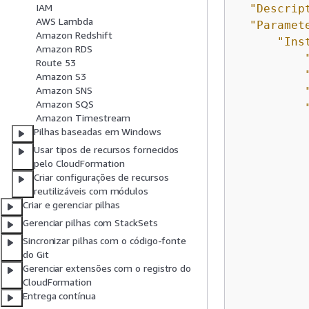
IAM
"Descrip
AWS Lambda
"Paramet
Amazon Redshift
"Ins
Amazon RDS
Route 53
Amazon S3
Amazon SNS
Amazon SQS
Amazon Timestream
Pilhas baseadas em Windows
Usar tipos de recursos fornecidos
pelo CloudFormation
Criar configurações de recursos
reutilizáveis com módulos
Criar e gerenciar pilhas
Gerenciar pilhas com StackSets
Sincronizar pilhas com o código-fonte
do Git
Gerenciar extensões com o registro do
CloudFormation
Entrega contínua