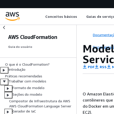
Conceitos básicos
Guias de serviç
Documentaç
AWS CloudFormation
Model
Documentaç
Guia do usuário
Servi
O que é o CloudFormation?
PDF
RSS
M
Introdução
Práticas recomendadas
Trabalhar com modelos
Formato de modelo
O Amazon Elasti
Seções do modelo
contêineres que 
Compositor de Infraestrutura da AWS
do Docker em um
AWS CloudFormation Language Server
Gerador de IaC
EC2).