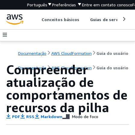
Português
Preferências
Entre em contato conosco
F
Conceitos básicos
Guias de serviço
Documentação
AWS CloudFormation
Guia do usuário
Compreender
Documentação
AWS CloudFormation
Guia do usuário
atualização de
comportamentos de
recursos da pilha
PDF
RSS
Markdown
Modo de foco