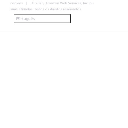
cookies
© 2026, Amazon Web Services, Inc. ou
suas afiliadas. Todos os direitos reservados.
Português