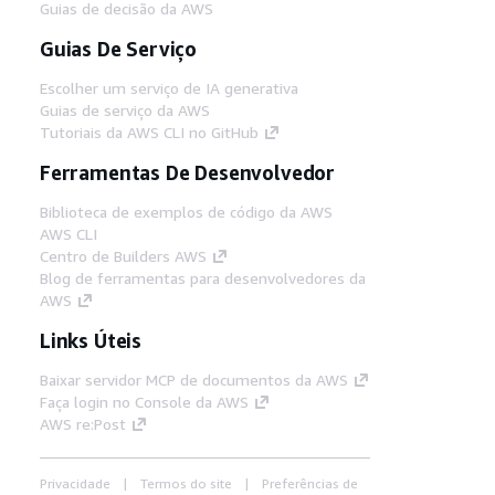
Guias de decisão da AWS
Guias De Serviço
Escolher um serviço de IA generativa
Guias de serviço da AWS
Tutoriais da AWS CLI no GitHub
Ferramentas De Desenvolvedor
Biblioteca de exemplos de código da AWS
AWS CLI
Centro de Builders AWS
Blog de ferramentas para desenvolvedores da
AWS
Links Úteis
Baixar servidor MCP de documentos da AWS
Faça login no Console da AWS
AWS re:Post
Privacidade
Termos do site
Preferências de