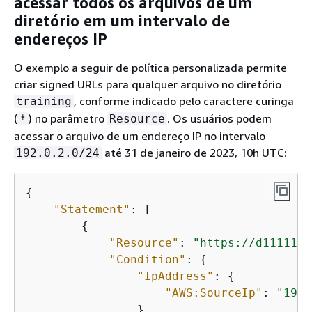
acessar todos os arquivos de um
diretório em um intervalo de
endereços IP
O exemplo a seguir de política personalizada permite
criar signed URLs para qualquer arquivo no diretório
, conforme indicado pelo caractere curinga
training
(
) no parâmetro
. Os usuários podem
*
Resource
acessar o arquivo de um endereço IP no intervalo
até 31 de janeiro de 2023, 10h UTC:
192.0.2.0/24
{
"Statement"
: [

{
"Resource"
: 
"https://d111111a
"Condition"
: 
{
"IpAddress"
: 
{
"AWS:SourceIp"
: 
"192.
                },
