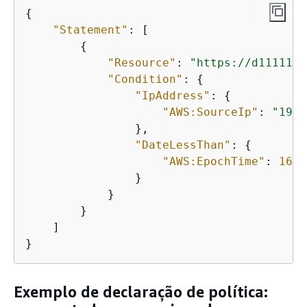
{
"Statement"
: [

{
"Resource"
: 
"https://d111111a
"Condition"
: 
{
"IpAddress"
: 
{
"AWS:SourceIp"
: 
"192.
                },

"DateLessThan"
: 
{
"AWS:EpochTime"
: 
1675
                }

            }

        }

    ]

}
Exemplo de declaração de política: