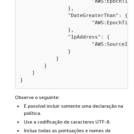
	                "AWS:EpochTime": <Required: ending date and time in Unix time format and UTC>

                },

                "DateGreaterThan": 
{
	                "AWS:EpochTime": <Optional: beginning date and time in Unix time format and UTC>

                },

                "IpAddress": 
{
	                "AWS:SourceIp": "<Optional: IP address>"

                }

            }

        }

    ]

}
Observe o seguinte:
É possível incluir somente uma declaração na
política.
Use a codificação de caracteres UTF-8.
Inclua todas as pontuações e nomes de