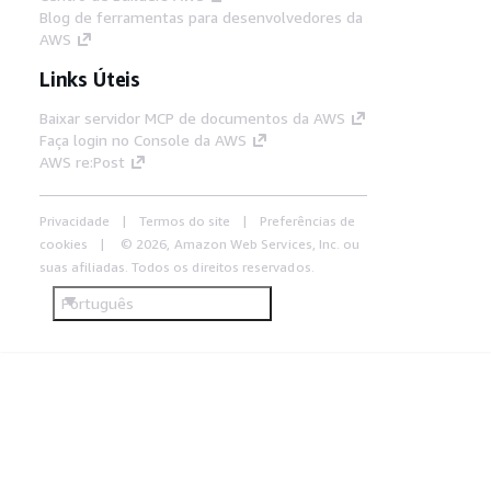
Blog de ferramentas para desenvolvedores da
AWS
Links Úteis
Baixar servidor MCP de documentos da AWS
Faça login no Console da AWS
AWS re:Post
Privacidade
Termos do site
Preferências de
cookies
© 2026, Amazon Web Services, Inc. ou
suas afiliadas. Todos os direitos reservados.
Português