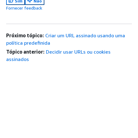
Sim
Não
Fornecer feedback
Próximo tópico:
Criar um URL assinado usando uma
política predefinida
Tópico anterior:
Decidir usar URLs ou cookies
assinados