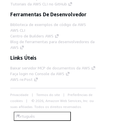
Tutoriais da AWS CLI no GitHub
Ferramentas De Desenvolvedor
Biblioteca de exemplos de código da AWS
AWS CLI
Centro de Builders AWS
Blog de ferramentas para desenvolvedores da
AWS
Links Úteis
Baixar servidor MCP de documentos da AWS
Faça login no Console da AWS
AWS re:Post
Privacidade
Termos do site
Preferências de
cookies
© 2026, Amazon Web Services, Inc. ou
suas afiliadas. Todos os direitos reservados.
Português