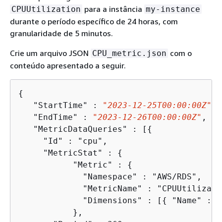
para a instância
CPUUtilization
my-instance
durante o período específico de 24 horas, com
granularidade de 5 minutos.
Crie um arquivo JSON
com o
CPU_metric.json
conteúdo apresentado a seguir.
{
   "StartTime" : 
"2023-12-25T00:00:00Z"
,

   "EndTime" : 
"2023-12-26T00:00:00Z"
,

   "MetricDataQueries" : [
{
     "Id" : "cpu",	    

     "MetricStat" : 
{
	   "Metric" : 
{
  	     "Namespace" : "AWS/RDS",

  	     "MetricName" : "CPUUtilization",

  	     "Dimensions" : [
{
 "Name" : "
	   },  
