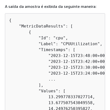
A saída da amostra é exibida da seguinte maneira:
{
    "MetricDataResults": [

{
            "Id": "cpu",

            "Label": "CPUUtilization",

            "Timestamps": [

                "2023-12-15T23:48:00+00:00
                "2023-12-15T23:42:00+00:00
                "2023-12-15T23:30:00+00:00
                "2023-12-15T23:24:00+00:00
                ...

            ],

            "Values": [

                13.299778337027714,

                13.677507543049558,

                14.24976250395827,
