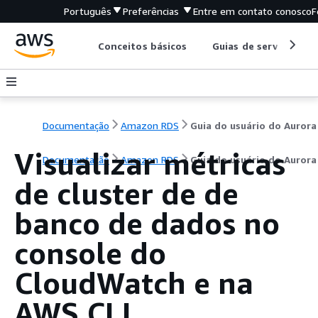
Português
Preferências
Entre em contato conosco
F
Conceitos básicos
Guias de serviço
Documentação
Amazon RDS
Guia do usuário do Aurora
Visualizar métricas
Documentação
Amazon RDS
Guia do usuário do Aurora
de
cluster
de de
banco de dados no
console do
CloudWatch e na
AWS CLI.