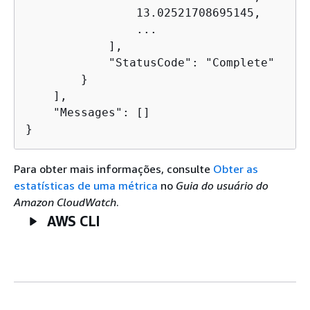
                13.02521708695145,

                ...

            ],

            "StatusCode": "Complete"

        }

    ],

    "Messages": []

}
Para obter mais informações, consulte
Obter as
estatísticas de uma métrica
no
Guia do usuário do
Amazon CloudWatch
.
AWS CLI