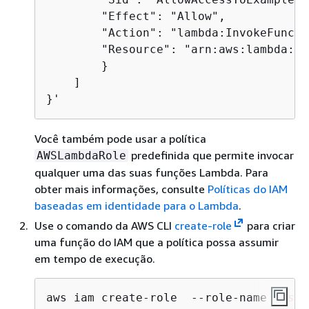
        "Effect": "Allow",

        "Action": "lambda:InvokeFunctio
        "Resource": "arn:aws:lambda:
aw
        }

    ]

}'
Você também pode usar a política
predefinida que permite invocar
AWSLambdaRole
qualquer uma das suas funções Lambda. Para
obter mais informações, consulte
Políticas do IAM
baseadas em identidade para o Lambda
.
Use o comando da AWS CLI
create-role
para criar
uma função do IAM que a política possa assumir
em tempo de execução.
aws iam create-role  --role-name 
rds-l