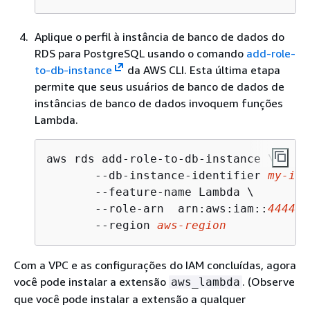
Aplique o perfil
à instância de banco de dados do
RDS para PostgreSQL
usando o comando
add-role-
to-db-instance
da AWS CLI. Esta última etapa
permite que seus usuários de banco de dados de
instâncias de banco de dados
invoquem funções
Lambda.
aws rds 
add-role-to-db-instance
 \

--db-instance-identifier 
my
-
ins
       --feature-name Lambda \

       --role-arn  arn:aws:iam::
444455
       --region 
aws-region
Com a VPC e as configurações do IAM concluídas, agora
você pode instalar a extensão
. (Observe
aws_lambda
que você pode instalar a extensão a qualquer