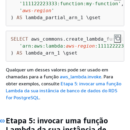
'111122223333:function:my-function'
,

'
aws-region
'
) 
AS
SELECT
 aws_commons.create_lambda_function
'arn:aws:lambda:
aws-region
:11112222333
) 
AS
 lambda_arn_1 \gset
Qualquer um desses valores pode ser usado em
chamadas para a função
aws_lambda.invoke
. Para
obter exemplos, consulte
Etapa 5: invocar uma função
Lambda da sua instância de banco de dados do RDS
for PostgreSQL
.
Etapa 5: invocar uma função
Lambda
da sua instância de