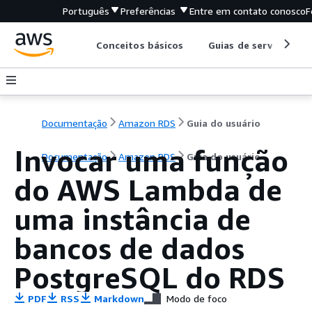
Português
Preferências
Entre em contato conosco
F
Conceitos básicos
Guias de serviço
Documentação
Amazon RDS
Guia do usuário
Invocar uma função
Documentação
Amazon RDS
Guia do usuário
do AWS Lambda de
uma instância de
bancos de dados
PostgreSQL do RDS
PDF
RSS
Markdown
Modo de foco