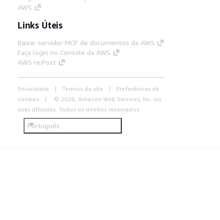
AWS
Links Úteis
Baixar servidor MCP de documentos da AWS
Faça login no Console da AWS
AWS re:Post
Privacidade
Termos do site
Preferências de
cookies
© 2026, Amazon Web Services, Inc. ou
suas afiliadas. Todos os direitos reservados.
Português