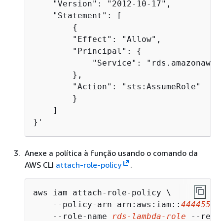
    "Version": "2012-10-17",

    "Statement": [

{
        "Effect": "Allow",

        "Principal": 
{
            "Service": "rds.amazonaws.c
        },

        "Action": "sts:AssumeRole"

        }

    ]

}'
Anexe a política à função usando o comando da
AWS CLI
attach-role-policy
.
aws iam attach-role-policy \

    --policy-arn arn:aws:iam::
44445555
    --role-name 
rds-lambda-role
 --regi