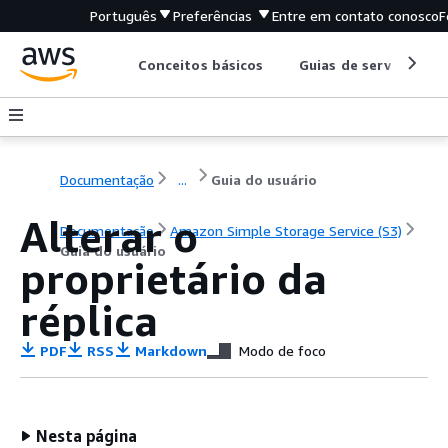
Português
Preferências
Entre em contato conosco
F
Conceitos básicos
Guias de serviço
Documentação
...
Guia do usuário
Alterar o
Documentação
Amazon Simple Storage Service (S3)
Guia do usuário
proprietário da
réplica
PDF
RSS
Markdown
Modo de foco
Nesta página