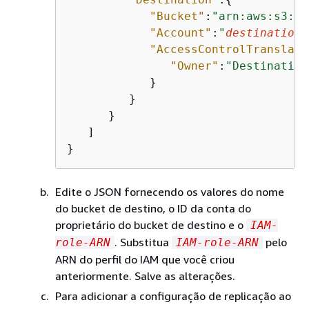
"Bucket"
:
"arn:aws:s3:::
"Account"
:
"
destination-
"AccessControlTranslati
"Owner"
:
"Destination
            }

         }

      }

   ]

}
Edite o JSON fornecendo os valores do nome
do bucket de destino, o ID da conta do
proprietário do bucket de destino e o
IAM-
. Substitua
pelo
role-ARN
IAM-role-ARN
ARN do perfil do IAM que você criou
anteriormente. Salve as alterações.
Para adicionar a configuração de replicação ao