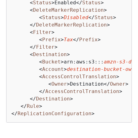
<
Status
>
Enabled
</
Status
>
<
DeleteMarkerReplication
>
<
Status
>
Disabled
</
Status
>
</
DeleteMarkerReplication
>
<
Filter
>
<
Prefix
>
Tax
</
Prefix
>
</
Filter
>
<
Destination
>
<
Bucket
>
arn:aws:s3:::
amzn-s3-dem
<
Account
>
destination-bucket-owne
<
AccessControlTranslation
>
<
Owner
>
Destination
</
Owner
>
</
AccessControlTranslation
>
</
Destination
>
</
Rule
>
</
ReplicationConfiguration
>