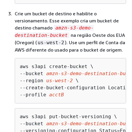
Crie um bucket de destino e habilite o
versionamento. Esse exemplo cria um bucket de
destino chamado
amzn-s3-demo-
na região Oeste dos EUA
destination-bucket
(Oregon) (
). Use um perfil de Conta da
us-west-2
AWS diferente do usado para o bucket de origem.
aws s3api create-bucket \

--bucket 
amzn-s3-demo-destination-buck
--region 
us-west-2
 \

--create-bucket-configuration Location
--profile 
acctB
aws s3api put-bucket-versioning \

--bucket 
amzn-s3-demo-destination-buck
--versioning-configuration Status=Enab