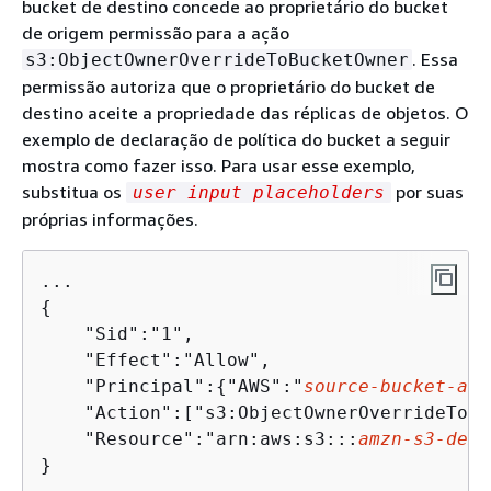
bucket de destino concede ao proprietário do bucket
de origem permissão para a ação
. Essa
s3:ObjectOwnerOverrideToBucketOwner
permissão autoriza que o proprietário do bucket de
destino aceite a propriedade das réplicas de objetos. O
exemplo de declaração de política do bucket a seguir
mostra como fazer isso. Para usar esse exemplo,
substitua os
por suas
user input placeholders
próprias informações.
{
    "Sid":"1",

    "Effect":"Allow",

    "Principal":
{
"AWS":"
source-bucket-acc
    "Action":["s3:ObjectOwnerOverrideToBu
    "Resource":"arn:aws:s3:::
amzn-s3-demo
}
