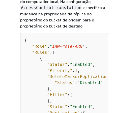
do computador local. Na configuração,
especifica a
AccessControlTranslation
mudança na propriedade da réplica do
proprietário do bucket de origem para o
proprietário do bucket de destino.
{
"Role"
:
"
IAM-role-ARN
"
,

"Rules"
:[

{
"Status"
:
"Enabled"
,

"Priority"
:
1
,

"DeleteMarkerReplication"
:
"Status"
:
"Disabled"
         },

"Filter"
:
{
         },

"Status"
:
"Enabled"
,

"Destination"
:
{