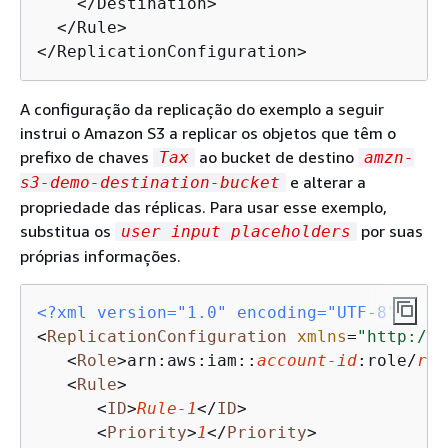
    </Destination>

  </Rule>

</ReplicationConfiguration>
A configuração da replicação do exemplo a seguir
instrui o Amazon S3 a replicar os objetos que têm o
prefixo de chaves
ao bucket de destino
Tax
amzn-
e alterar a
s3-demo-destination-bucket
propriedade das réplicas. Para usar esse exemplo,
substitua os
por suas
user input placeholders
próprias informações.
<?xml version="1.0" encoding="UTF-8"?>
<
ReplicationConfiguration
xmlns
=
"http://s
<
Role
>
arn:aws:iam::
account-id
:role/
rol
<
Rule
>
<
ID
>
Rule-1
</
ID
>
<
Priority
>
1
</
Priority
>