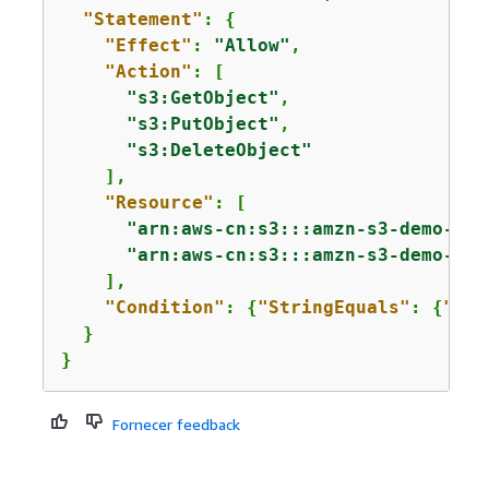
"Statement"
: 
{
"Effect"
: 
"Allow"
,

"Action"
: [

"s3:GetObject"
,

"s3:PutObject"
,

"s3:DeleteObject"
    ],

"Resource"
: [

"arn:aws-cn:s3:::amzn-s3-demo-buc
"arn:aws-cn:s3:::amzn-s3-demo-buc
    ],

"Condition"
: 
{
"StringEquals"
: 
{
"sam
  }

}
Fornecer feedback