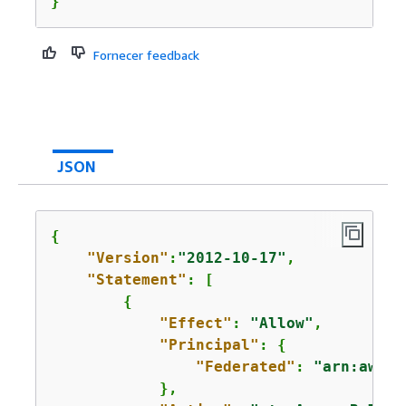
}
Fornecer feedback
JSON
{
"Version"
:
"2012-10-17"
,

"Statement"
: [

{
"Effect"
: 
"Allow"
,

"Principal"
: 
{
"Federated"
: 
"arn:aws-c
            },
