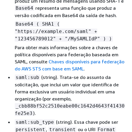
produz um resumo de mensagens usando SHA-1 e
representa uma função que produz a
Base64
versão codificada em Base64 da saída de hash.
Base64 ( SHA1 (
"https://example.com/saml" +
"123456789012" + "/MySAMLIdP" ) )
Para obter mais informações sobre a chaves de
política disponíveis para federação baseada em
SAML, consulte
Chaves disponíveis para federação
do AWS STS com base em SAML
.
(string). Trata-se do assunto da
saml:sub
solicitação, que inclui um valor que identifica de
forma exclusiva um usuário individual em uma
organização (por exemplo,
_cbb88bf52c2510eabe00c1642d4643f41430
).
fe25e3
(string). Essa chave pode ser
saml:sub_type
,
ou o URI
persistent
transient
Format