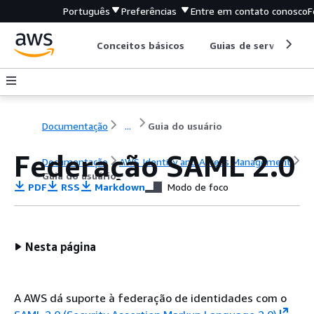
Português
Preferências
Entre em contato conosco
F
Conceitos básicos
Guias de serviço
Documentação
...
Guia do usuário
Federação SAML 2.0
Documentação
AWS Identity and Access Management
Guia do usuário
PDF
RSS
Markdown
Modo de foco
Nesta página
A AWS dá suporte à federação de identidades com o