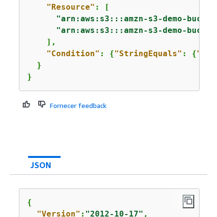
"Resource"
: [

"arn:aws:s3:::amzn-s3-demo-bucket
"arn:aws:s3:::amzn-s3-demo-bucket
    ],

"Condition"
: 
{
"StringEquals"
: 
{
"sam
  }

}
Fornecer feedback
JSON
{
"Version"
:
"2012-10-17"
,
