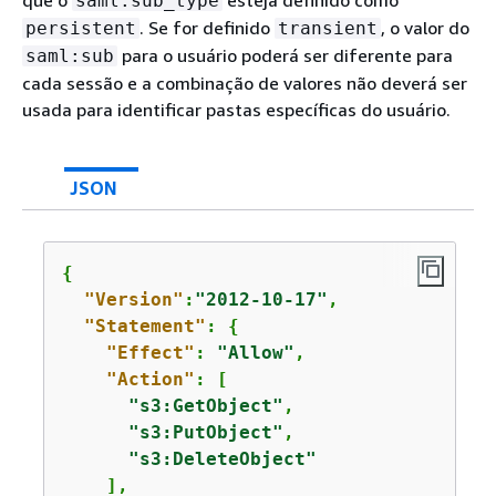
que o
esteja definido como
saml:sub_type
. Se for definido
, o valor do
persistent
transient
para o usuário poderá ser diferente para
saml:sub
cada sessão e a combinação de valores não deverá ser
usada para identificar pastas específicas do usuário.
JSON
{
"Version"
:
"2012-10-17"
,

"Statement"
: 
{
"Effect"
: 
"Allow"
,

"Action"
: [

"s3:GetObject"
,

"s3:PutObject"
,

"s3:DeleteObject"
    ],
