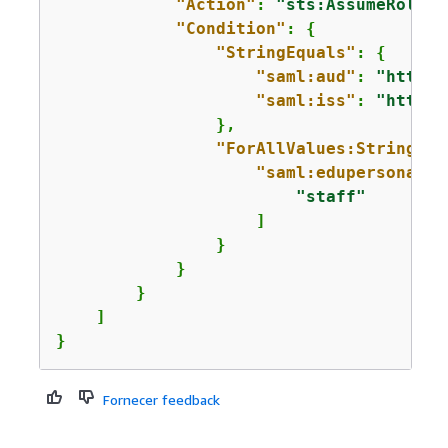
"Action"
: 
"sts:AssumeRoleWi
"Condition"
: 
{
"StringEquals"
: 
{
"saml:aud"
: 
"https:
"saml:iss"
: 
"https:
                },

"ForAllValues:StringLik
"saml:edupersonaffi
"staff"
                    ]

                }

            }

        }

    ]

}
Fornecer feedback