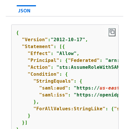
JSON
{
"Version"
:
"2012-10-17"
,

"Statement"
: [
{
"Effect"
: 
"Allow"
,

"Principal"
: 
{
"Federated"
: 
"arn:aws
"Action"
: 
"sts:AssumeRoleWithSAML"
,

"Condition"
: 
{
"StringEquals"
: 
{
"saml:aud"
: 
"https://
us-east-1
.
"saml:iss"
: 
"https://openidp.fe
      },

"ForAllValues:StringLike"
: 
{
"saml
    }

  }]
