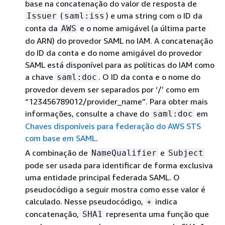
base na concatenação do valor de resposta de
(
) e uma string com o ID da
Issuer
saml:iss
conta da
e o nome amigável (a última parte
AWS
do ARN) do provedor SAML no IAM. A concatenação
do ID da conta e do nome amigável do provedor
SAML está disponível para as políticas do IAM como
a chave
. O ID da conta e o nome do
saml:doc
provedor devem ser separados por ‘/’ como em
“123456789012/provider_name”. Para obter mais
informações, consulte a chave do
em
saml:doc
Chaves disponíveis para federação do AWS STS
com base em SAML
.
A combinação de
e
NameQualifier
Subject
pode ser usada para identificar de forma exclusiva
uma entidade principal federada SAML. O
pseudocódigo a seguir mostra como esse valor é
calculado. Nesse pseudocódigo,
indica
+
concatenação,
representa uma função que
SHA1