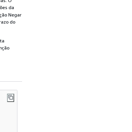
das. O
ções da
ução Negar
prazo do
eta
unção