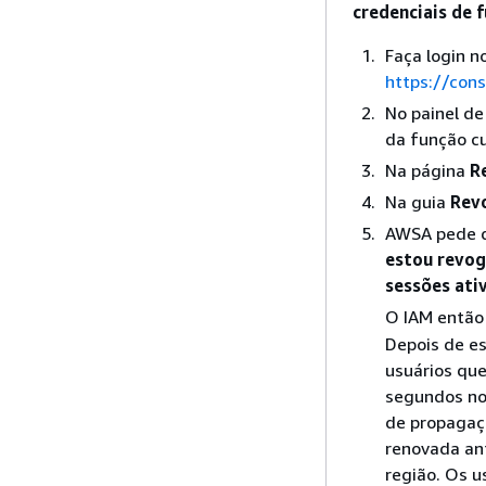
credenciais de 
Faça login 
https://con
No painel d
da função cu
Na página
R
Na guia
Rev
AWSA pede q
estou revog
sessões ati
O IAM então
Depois de e
usuários qu
segundos no 
de propagaçã
renovada an
região. Os 