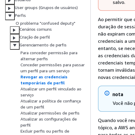
salvo.
User groups (Grupos de usuários)
Perfis
Ao permitir que
O problema "confused deputy"
duração de sessã
Cenários comuns
não expiram com
Criação de perfil
credenciais a um
Gerenciamento de perfis
entanto, se nec
Para conceder permissão para
as credenciais 
alternar perfis
credenciais tem
Conceder permissões para passar
tornam inválidas
um perfil para um serviço
novas credenciai
Revogar as credenciais
temporárias de perfil
Atualizar um perfil vinculado ao
nota
serviço
Atualizar a política de confiança
Você não 
de um perfil
Atualizar permissões de perfis
Atualizar as configurações de
Quando você rev
perfil
tópico, a AWS an
Excluir perfis ou perfis de
para todas as aç