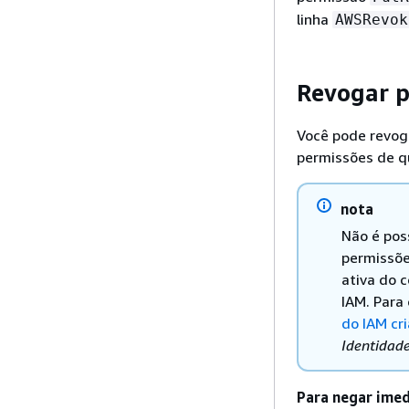
linha
AWSRevok
Revogar p
Você pode revoga
permissões de qu
nota
Não é poss
permissõe
ativa do 
IAM. Para
do IAM cr
Identidad
Para negar imed