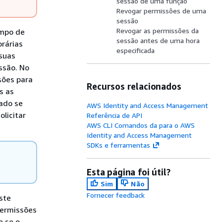
sessão de uma função
Revogar permissões de uma
sessão
Revogar as permissões da
empo de
sessão antes de uma hora
orárias
especificada
suas
ssão. No
sões para
Recursos relacionados
s as
ado se
AWS Identity and Access Management
olicitar
Referência de API
AWS CLI Comandos da para o AWS
Identity and Access Management
SDKs e ferramentas
Esta página foi útil?
Sim
Não
Fornecer feedback
ste
permissões
e se o