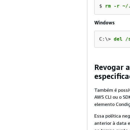
$ 
rm -r ~/
Windows
C:\> 
del /
Revogar a
especific
Também é possív
AWS CLI ou o SDK
elemento Condiç
Essa política ne
anterior à data 