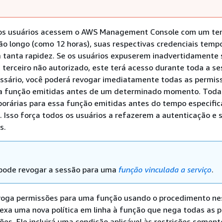
 os usuários acessem o AWS Management Console com um t
o longo (como 12 horas), suas respectivas credenciais temp
 tanta rapidez. Se os usuários expuserem inadvertidamente 
 terceiro não autorizado, este terá acesso durante toda a se
essário, você poderá revogar imediatamente todas as permis
da função emitidas antes de um determinado momento. Toda
porárias para essa função emitidas antes do tempo especific
. Isso força todos os usuários a refazerem a autenticação e s
s.
pode revogar a sessão para uma
função vinculada a serviço
.
oga permissões para uma função usando o procedimento ne
exa uma nova política em linha à função que nega todas as 
ões. Ele incluirá uma condição aplicável às restrições soment