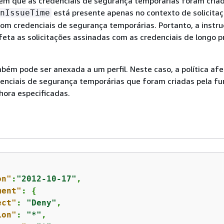
em que as credenciais de segurança temporárias foram cria
está presente apenas no contexto de solicita
nIssueTime
om credenciais de segurança temporárias. Portanto, a instr
afeta as solicitações assinadas com as credenciais de longo 
mbém pode ser anexada a um perfil. Neste caso, a política af
enciais de segurança temporárias que foram criadas pela f
hora especificadas.
on"
:
"2012-10-17"
,

ment"
: 
{
ect"
: 
"Deny"
,

ion"
: 
"*"
,
