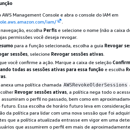
função
no AWS Management Console e abra o console do IAM em
sole.aws.amazon.com/iam/
.
e navegação, escolha
Perfis
e selecione o nome (não a caixa d
jas permissões você deseja revogar.
esumo
para a função selecionada, escolha a guia
Revogar se
ogar sessões
, selecione
Revogar sessões ativas
.
ue você confirme a ação. Marque a caixa de seleção
Confir
ando todas as sessões ativas para essa função
e escolha
R
vas
.
 anexa uma política chamada
AWSRevokeOlderSessions
scolher
Revogar sessões ativas
, a política nega todo o acess
e assumiram o perfil no passado, bem como em aproximadam
futuro. Essa escolha de horário futuro leva em consideração
o da política para lidar com uma nova sessão que foi adquir
tes que a política atualizada entrasse em vigor em uma det
usuários que assumirem o perfil em mais de aproximadamente