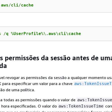
.aws/cli/cache
s /q %UserProfile%\.aws\cli\cache
s permissões da sessão antes de um
ada
el revogar as permissões da sessão a qualquer momento us
 para especificar um valor para a chave
aws:TokenIssueT
ão de uma política.
ga todas as permissões quando o valor de
aws:TokenIssu
e hora especificadas. O valor do
cor
aws:TokenIssueTime