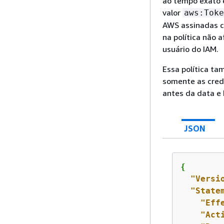
ao tempo exato 
valor
aws:Toke
AWS assinadas c
na política não 
usuário do IAM.
Essa política ta
somente as cred
antes da data e 
JSON
{
"Versi
"State
"Eff
"Act