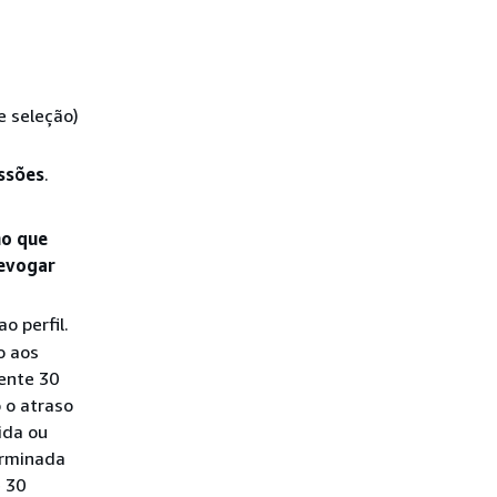
e seleção)
ssões
.
mo que
evogar
ao perfil.
o aos
ente 30
 o atraso
ida ou
erminada
 30