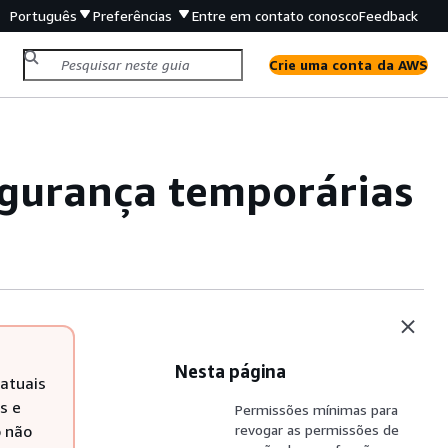
Português
Preferências
Entre em contato conosco
Feedback
Crie uma conta da AWS
egurança temporárias
Nesta página
 atuais
s e
Permissões mínimas para
o não
revogar as permissões de