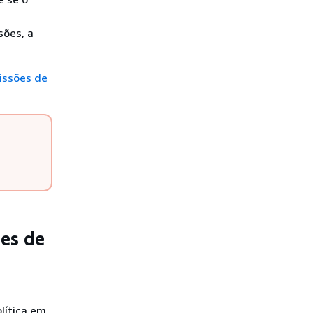
sões, a
issões de
es de
a
lítica em