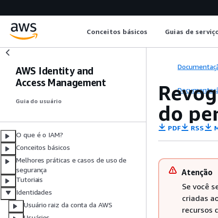
Conceitos básicos
Guias de serviç
Documentaç
AWS Identity and
Access Management
Revog
Documentaç
Guia do usuário
do per
PDF
RSS
M
O que é o IAM?
Conceitos básicos
Melhores práticas e casos de uso de
segurança
Atenção
Tutoriais
Se você s
Identidades
criadas a
Usuário raiz da conta da AWS
recursos 
Usuários