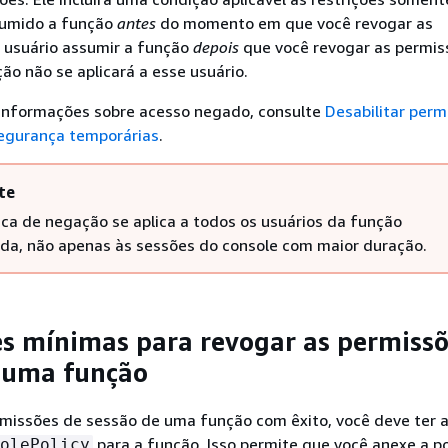
ssumido a função
antes
do momento em que você revogar as
o usuário assumir a função
depois
que você revogar as permis
ção não se aplicará a esse usuário.
 informações sobre acesso negado, consulte
Desabilitar perm
segurança temporárias
.
te
tica de negação se aplica a todos os usuários da função
ada, não apenas às sessões do console com maior duração.
s mínimas para revogar as permissõ
 uma função
rmissões de sessão de uma função com êxito, você deve ter 
para a função. Isso permite que você anexe a po
olePolicy