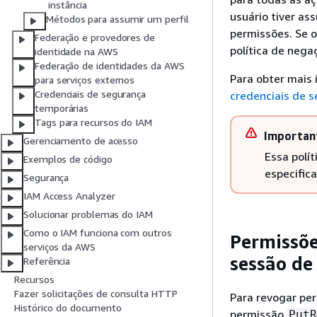
instância
usuário tiver a
Métodos para assumir um perfil
permissões. Se 
Federação e provedores de
política de nega
identidade na AWS
Federação de identidades da AWS
Para obter mais
para serviços externos
Credenciais de segurança
credenciais de 
temporárias
Tags para recursos do IAM
Importan
Gerenciamento de acesso
Essa polí
Exemplos de código
especific
Segurança
IAM Access Analyzer
Solucionar problemas do IAM
Como o IAM funciona com outros
Permissõe
serviços da AWS
sessão de
Referência
Recursos
Fazer solicitações de consulta HTTP
Para revogar pe
Histórico do documento
permissão
PutR