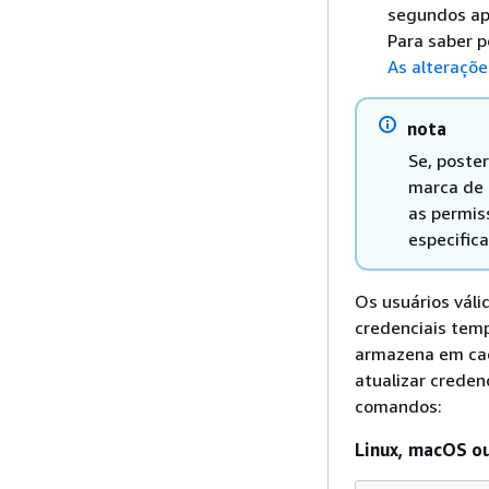
segundos ap
Para saber 
As alteraçõ
nota
Se, poste
marca de d
as permis
especific
Os usuários vál
credenciais temp
armazena em cach
atualizar creden
comandos:
Linux, macOS ou