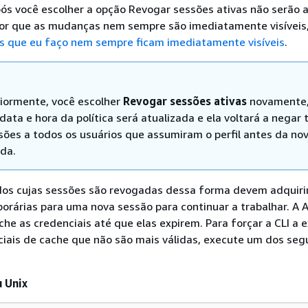
ós você escolher a opção Revogar sessões ativas não serão 
por que as mudanças nem sempre são imediatamente visíveis,
es que eu faço nem sempre ficam imediatamente visíveis
.
riormente, você escolher
Revogar sessões ativas
novamente,
ata e hora da política será atualizada e ela voltará a negar
sões a todos os usuários que assumiram o perfil antes da no
ada.
idos cujas sessões são revogadas dessa forma devem adquiri
orárias para uma nova sessão para continuar a trabalhar. A 
e as credenciais até que elas expirem. Para forçar a CLI a ex
ciais de cache que não são mais válidas, execute um dos seg
 Unix