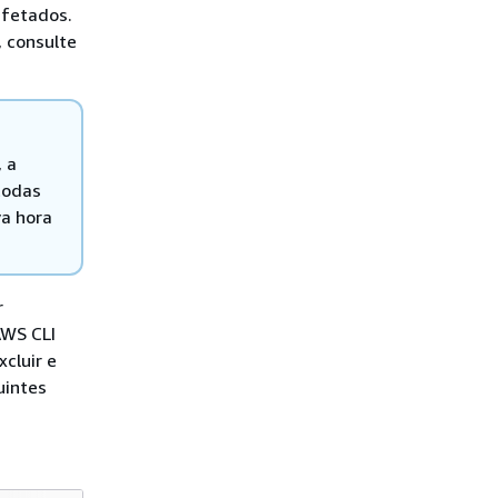
afetados.
 consulte
 a
 todas
va hora
r
AWS CLI
cluir e
uintes