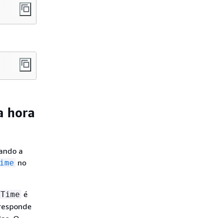
a hora
ando a
no
ime
é
eTime
responde