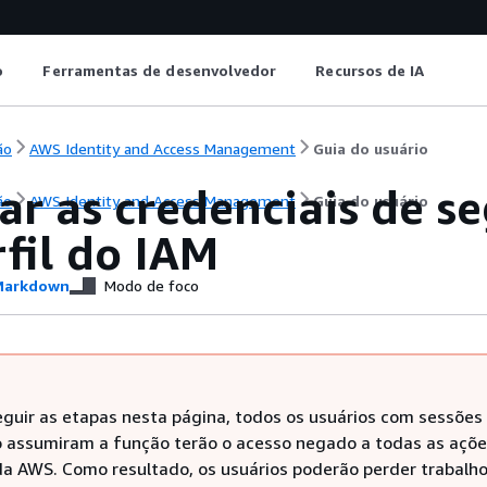
o
Ferramentas de desenvolvedor
Recursos de IA
ão
AWS Identity and Access Management
Guia do usuário
ar as credenciais de s
ão
AWS Identity and Access Management
Guia do usuário
fil do IAM
arkdown
Modo de foco
eguir as etapas nesta página, todos os usuários com sessões
o assumiram a função terão o acesso negado a todas as açõe
da AWS. Como resultado, os usuários poderão perder trabalh