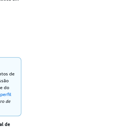
ntos de
ssão
de do
perfil
tro de
al de