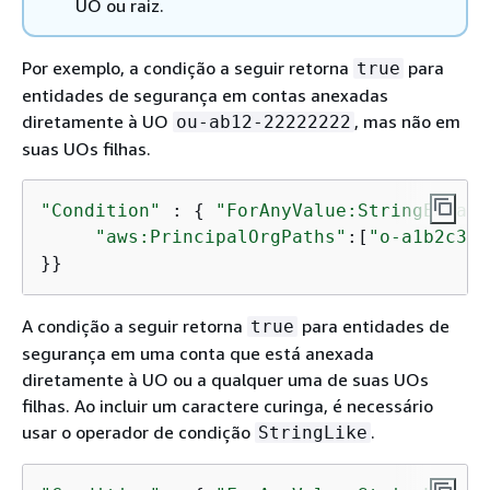
UO ou raiz.
Por exemplo, a condição a seguir retorna
para
true
entidades de segurança em contas anexadas
diretamente à UO
, mas não em
ou-ab12-22222222
suas UOs filhas.
"Condition"
 : 
{
"ForAnyValue:StringEquals
"aws:PrincipalOrgPaths"
:[
"o-a1b2c3d4
}}
A condição a seguir retorna
para entidades de
true
segurança em uma conta que está anexada
diretamente à UO ou a qualquer uma de suas UOs
filhas. Ao incluir um caractere curinga, é necessário
usar o operador de condição
.
StringLike