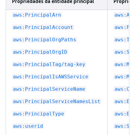
Propriedades da entidade principal
Propried
aws:PrincipalArn
aws:As
aws:PrincipalAccount
aws:Fe
aws:PrincipalOrgPaths
aws:To
aws:PrincipalOrgID
aws:Si
aws:PrincipalTag/tag-key
aws:Mu
aws:PrincipalIsAWSService
aws:Mu
aws:PrincipalServiceName
aws:Ch
aws:PrincipalServiceNamesList
aws:Ec
aws:PrincipalType
aws:Ec
aws:userid
aws:So