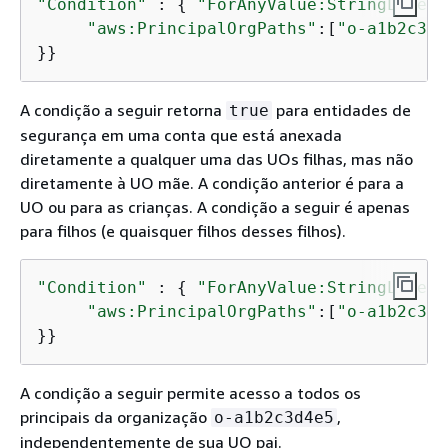
"Condition"
 : 
{
"ForAnyValue:StringLike"
 
"aws:PrincipalOrgPaths"
:[
"o-a1b2c3d4
}}
A condição a seguir retorna
para entidades de
true
segurança em uma conta que está anexada
diretamente a qualquer uma das UOs filhas, mas não
diretamente à UO mãe. A condição anterior é para a
UO ou para as crianças. A condição a seguir é apenas
para filhos (e quaisquer filhos desses filhos).
"Condition"
 : 
{
"ForAnyValue:StringLike"
 
"aws:PrincipalOrgPaths"
:[
"o-a1b2c3d4
}}
A condição a seguir permite acesso a todos os
principais da organização
,
o-a1b2c3d4e5
independentemente de sua UO pai.