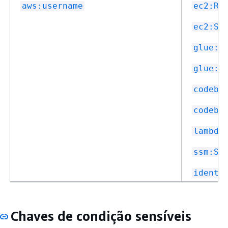
aws:username
ec2:Ro
ec2:So
glue:R
glue:C
codebu
codebu
lambda
ssm:So
identi
Chaves de condição sensíveis