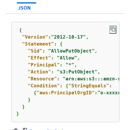
JSON
{
"Version"
:
"2012-10-17"
,

"Statement"
: 
{
"Sid"
: 
"AllowPutObject"
,

"Effect"
: 
"Allow"
,

"Principal"
: 
"*"
,

"Action"
: 
"s3:PutObject"
,

"Resource"
: 
"arn:aws:s3:::amzn-s3-d
"Condition"
: 
{
"StringEquals"
:

{
"aws:PrincipalOrgID"
:
"o-xxxxxxxx
    }

  }

}