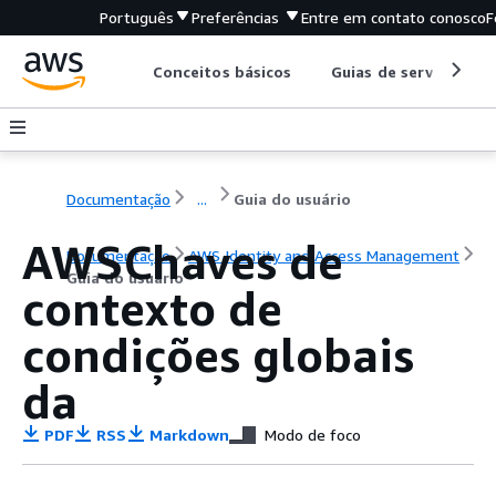
Português
Preferências
Entre em contato conosco
F
Conceitos básicos
Guias de serviço
Documentação
...
Guia do usuário
AWSChaves de
Documentação
AWS Identity and Access Management
Guia do usuário
contexto de
condições globais
da
PDF
RSS
Markdown
Modo de foco