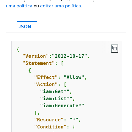
uma política
ou
editar uma política
.
JSON
{
"Version"
:
"2012-10-17"
,

"Statement"
: [

{
"Effect"
: 
"Allow"
,

"Action"
: [

"iam:Get*"
,

"iam:List*"
,

"iam:Generate*"
      ],

"Resource"
: 
"*"
,

"Condition"
: 
{