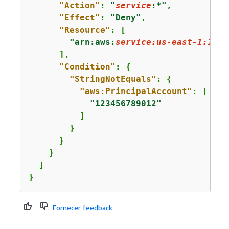
"Action"
: 
"
service
:*"
,

"Effect"
: 
"Deny"
,

"Resource"
: [

"arn:aws:
service:us-east-1:1111
      ],

"Condition"
: 
{
"StringNotEquals"
: 
{
"aws:PrincipalAccount"
: [

"123456789012"
          ]

        }

      }

    }

  ]

}
Fornecer feedback