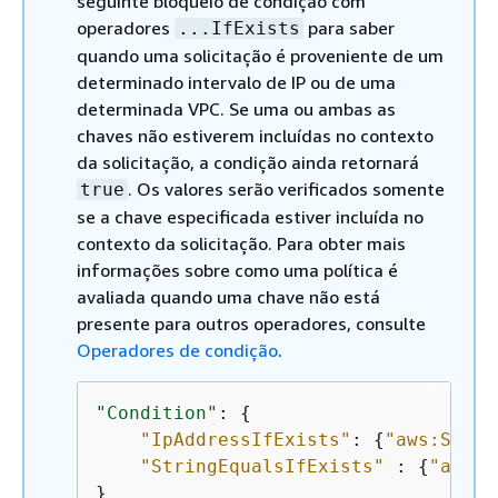
seguinte bloqueio de condição com
operadores
para saber
...IfExists
quando uma solicitação é proveniente de um
determinado intervalo de IP ou de uma
determinada VPC. Se uma ou ambas as
chaves não estiverem incluídas no contexto
da solicitação, a condição ainda retornará
. Os valores serão verificados somente
true
se a chave especificada estiver incluída no
contexto da solicitação. Para obter mais
informações sobre como uma política é
avaliada quando uma chave não está
presente para outros operadores, consulte
Operadores de condição
.
"Condition"
: 
{
"IpAddressIfExists"
: 
{
"aws:Sourc
"StringEqualsIfExists"
 : 
{
"aws:S
}